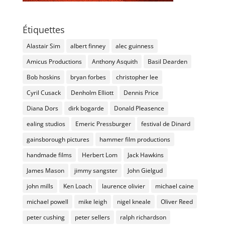
Étiquettes
Alastair Sim
albert finney
alec guinness
Amicus Productions
Anthony Asquith
Basil Dearden
Bob hoskins
bryan forbes
christopher lee
Cyril Cusack
Denholm Elliott
Dennis Price
Diana Dors
dirk bogarde
Donald Pleasence
ealing studios
Emeric Pressburger
festival de Dinard
gainsborough pictures
hammer film productions
handmade films
Herbert Lom
Jack Hawkins
James Mason
jimmy sangster
John Gielgud
john mills
Ken Loach
laurence olivier
michael caine
michael powell
mike leigh
nigel kneale
Oliver Reed
peter cushing
peter sellers
ralph richardson