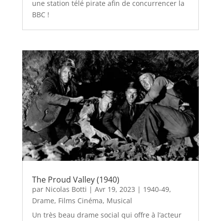
une station télé pirate afin de concurrencer la
BBC !
The Proud Valley (1940)
par
Nicolas Botti
|
Avr 19, 2023
|
1940-49
,
Drame
,
Films Cinéma
,
Musical
Un très beau drame social qui offre à l’acteur