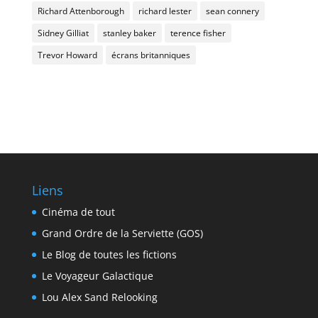
Richard Attenborough
richard lester
sean connery
Sidney Gilliat
stanley baker
terence fisher
Trevor Howard
écrans britanniques
Liens
Cinéma de tout
Grand Ordre de la Serviette (GOS)
Le Blog de toutes les fictions
Le Voyageur Galactique
Lou Alex Sand Relooking