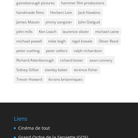
gainsborough pictures
hammer film productions
handmade films
Herbert Lom
Jack Hawkins
James Mason
jimmy sangster
John Gielgud
john mills
Ken Loach
laurence olivier
michael caine
michael powell
mike leigh
nigel kneale
Oliver Reed
peter cushing
peter sellers
ralph richardson
Richard Attenborough
richard lester
sean connery
Sidney Gilliat
stanley baker
terence fisher
Trevor Howard
écrans britanniques
Liens
Cinéma de tout
Grand Ordre de la Serviette (GOS)