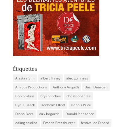
Étiquettes
Alastair Sim
albert finney
alec guinness
Amicus Productions
Anthony Asquith
Basil Dearden
Bob hoskins
bryan forbes
christopher lee
Cyril Cusack
Denholm Elliott
Dennis Price
Diana Dors
dirk bogarde
Donald Pleasence
ealing studios
Emeric Pressburger
festival de Dinard