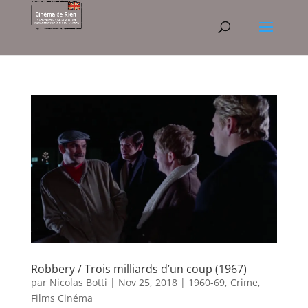
Robbery / Trois milliards d’un coup (1967)
par
Nicolas Botti
|
Nov 25, 2018
|
1960-69
,
Crime
,
Films Cinéma