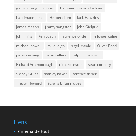
gainsborough pictures
hammer film productions
handmade films
Herbert Lom
Jack Hawkins
James Mason
jimmy sangster
John Gielgud
john mills
Ken Loach
laurence olivier
michael caine
michael powell
mike leigh
nigel kneale
Oliver Reed
peter cushing
peter sellers
ralph richardson
Richard Attenborough
richard lester
sean connery
Sidney Gilliat
stanley baker
terence fisher
Trevor Howard
écrans britanniques
Liens
Cinéma de tout