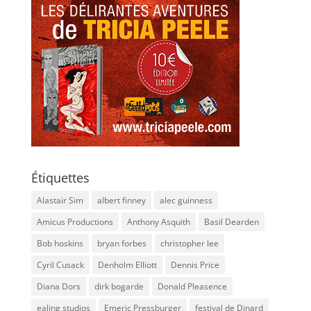
Étiquettes
Alastair Sim
albert finney
alec guinness
Amicus Productions
Anthony Asquith
Basil Dearden
Bob hoskins
bryan forbes
christopher lee
Cyril Cusack
Denholm Elliott
Dennis Price
Diana Dors
dirk bogarde
Donald Pleasence
ealing studios
Emeric Pressburger
festival de Dinard