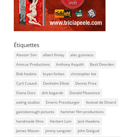
Étiquettes
Alastair Sim
albert finney
alec guinness
Amicus Productions
Anthony Asquith
Basil Dearden
Bob hoskins
bryan forbes
christopher lee
Cyril Cusack
Denholm Elliott
Dennis Price
Diana Dors
dirk bogarde
Donald Pleasence
ealing studios
Emeric Pressburger
festival de Dinard
gainsborough pictures
hammer film productions
handmade films
Herbert Lom
Jack Hawkins
James Mason
jimmy sangster
John Gielgud