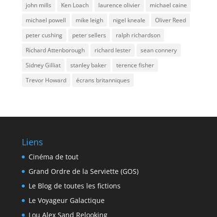
john mills
Ken Loach
laurence olivier
michael caine
michael powell
mike leigh
nigel kneale
Oliver Reed
peter cushing
peter sellers
ralph richardson
Richard Attenborough
richard lester
sean connery
Sidney Gilliat
stanley baker
terence fisher
Trevor Howard
écrans britanniques
Liens
Cinéma de tout
Grand Ordre de la Serviette (GOS)
Le Blog de toutes les fictions
Le Voyageur Galactique
Lou Alex Sand Relooking