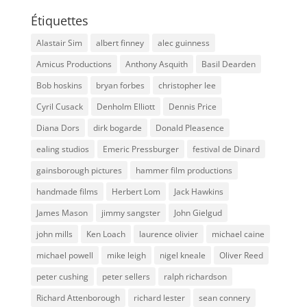
Étiquettes
Alastair Sim
albert finney
alec guinness
Amicus Productions
Anthony Asquith
Basil Dearden
Bob hoskins
bryan forbes
christopher lee
Cyril Cusack
Denholm Elliott
Dennis Price
Diana Dors
dirk bogarde
Donald Pleasence
ealing studios
Emeric Pressburger
festival de Dinard
gainsborough pictures
hammer film productions
handmade films
Herbert Lom
Jack Hawkins
James Mason
jimmy sangster
John Gielgud
john mills
Ken Loach
laurence olivier
michael caine
michael powell
mike leigh
nigel kneale
Oliver Reed
peter cushing
peter sellers
ralph richardson
Richard Attenborough
richard lester
sean connery