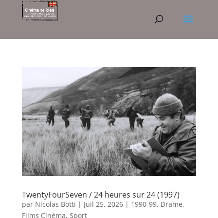
TwentyFourSeven / 24 heures sur 24 (1997)
par
Nicolas Botti
|
Juil 25, 2026
|
1990-99
,
Drame
,
Films Cinéma
,
Sport