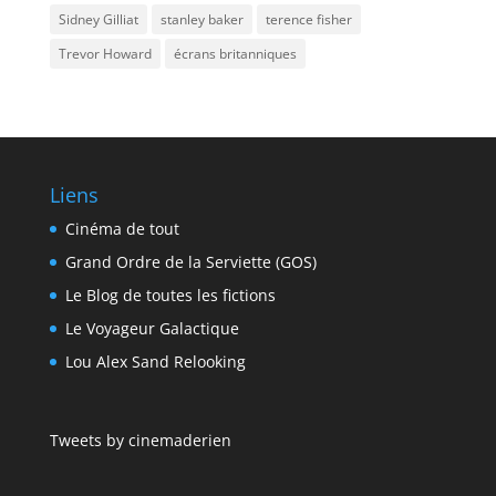
Sidney Gilliat
stanley baker
terence fisher
Trevor Howard
écrans britanniques
Liens
Cinéma de tout
Grand Ordre de la Serviette (GOS)
Le Blog de toutes les fictions
Le Voyageur Galactique
Lou Alex Sand Relooking
Tweets by cinemaderien