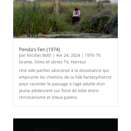
Penda’s Fen (1974)
par
Nicolas Botti
|
Avr 24, 2024
|
1970-79
,
Drame
,
Films et séries TV
,
Horreur
Une ode parfois absconse à la dissonance qui
emprunte les chemins de la folk fantasy/horror
pour raconter le passage à l’age adulte d’un
jeune adolescent sur fond de lutte entre
christianisme et Dieux païens