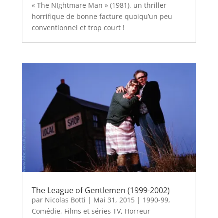
« The NIghtmare Man » (1981), un thriller
horrifique de bonne facture quoiqu’un peu
conventionnel et trop court !
The League of Gentlemen (1999-2002)
par
Nicolas Botti
|
Mai 31, 2015
|
1990-99
,
Comédie
,
Films et séries TV
,
Horreur