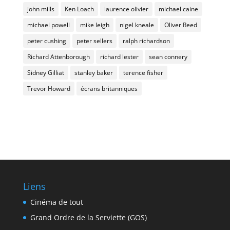
john mills
Ken Loach
laurence olivier
michael caine
michael powell
mike leigh
nigel kneale
Oliver Reed
peter cushing
peter sellers
ralph richardson
Richard Attenborough
richard lester
sean connery
Sidney Gilliat
stanley baker
terence fisher
Trevor Howard
écrans britanniques
Liens
Cinéma de tout
Grand Ordre de la Serviette (GOS)