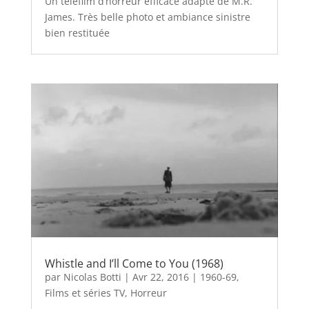
Un téléfilm d’horreur efficace adapté de M.R.
James. Très belle photo et ambiance sinistre
bien restituée
Whistle and I’ll Come to You (1968)
par
Nicolas Botti
|
Avr 22, 2016
|
1960-69
,
Films et séries TV
,
Horreur