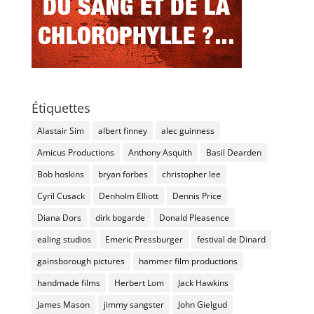
Étiquettes
Alastair Sim
albert finney
alec guinness
Amicus Productions
Anthony Asquith
Basil Dearden
Bob hoskins
bryan forbes
christopher lee
Cyril Cusack
Denholm Elliott
Dennis Price
Diana Dors
dirk bogarde
Donald Pleasence
ealing studios
Emeric Pressburger
festival de Dinard
gainsborough pictures
hammer film productions
handmade films
Herbert Lom
Jack Hawkins
James Mason
jimmy sangster
John Gielgud