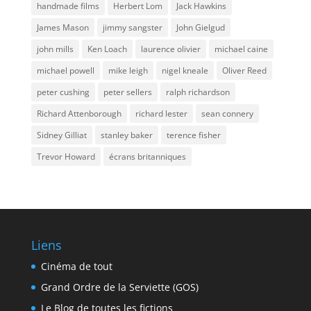
handmade films
Herbert Lom
Jack Hawkins
James Mason
jimmy sangster
John Gielgud
john mills
Ken Loach
laurence olivier
michael caine
michael powell
mike leigh
nigel kneale
Oliver Reed
peter cushing
peter sellers
ralph richardson
Richard Attenborough
richard lester
sean connery
Sidney Gilliat
stanley baker
terence fisher
Trevor Howard
écrans britanniques
Liens
Cinéma de tout
Grand Ordre de la Serviette (GOS)
Le Blog de toutes les fictions