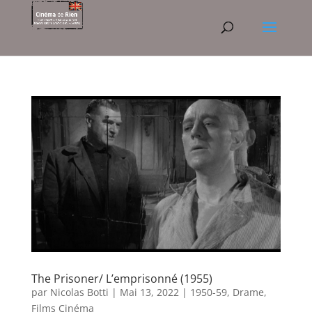
The Prisoner/ L’emprisonné (1955)
par
Nicolas Botti
|
Mai 13, 2022
|
1950-59
,
Drame
,
Films Cinéma