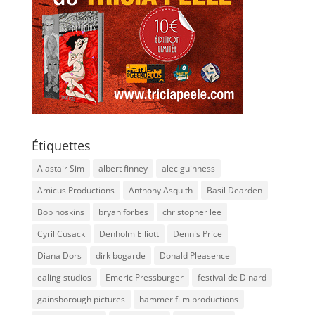
Étiquettes
Alastair Sim
albert finney
alec guinness
Amicus Productions
Anthony Asquith
Basil Dearden
Bob hoskins
bryan forbes
christopher lee
Cyril Cusack
Denholm Elliott
Dennis Price
Diana Dors
dirk bogarde
Donald Pleasence
ealing studios
Emeric Pressburger
festival de Dinard
gainsborough pictures
hammer film productions