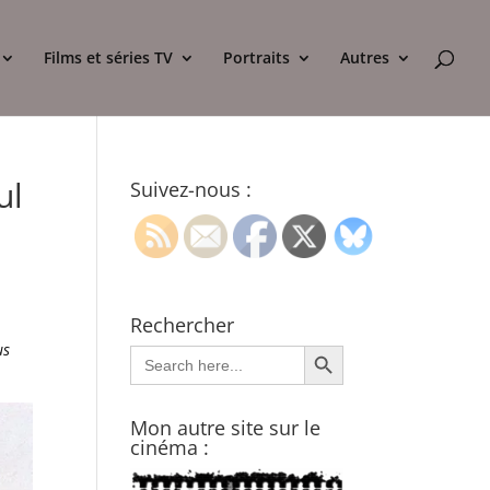
Films et séries TV
Portraits
Autres
ul
Suivez-nous :
Rechercher
Search Button
us
Search
for:
Mon autre site sur le
cinéma :