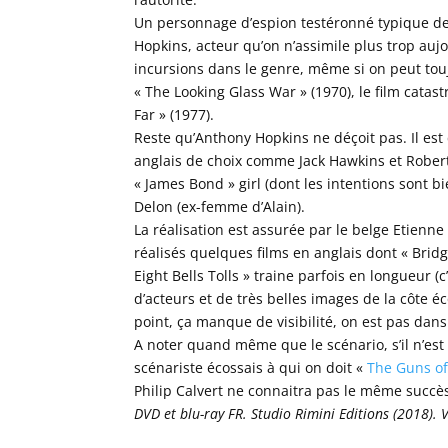
Un personnage d’espion testéronné typique de 
Hopkins, acteur qu’on n’assimile plus trop aujo
incursions dans le genre, même si on peut touj
« The Looking Glass War » (1970), le film catas
Far » (1977).
Reste qu’Anthony Hopkins ne déçoit pas. Il est 
anglais de choix comme Jack Hawkins et Robert
« James Bond » girl (dont les intentions sont b
Delon (ex-femme d’Alain).
La réalisation est assurée par le belge Etienne 
réalisés quelques films en anglais dont « Bridg
Eight Bells Tolls » traine parfois en longueur (c
d’acteurs et de très belles images de la côte 
point, ça manque de visibilité, on est pas dans
A noter quand même que le scénario, s’il n’est
scénariste écossais à qui on doit «
The Guns o
Philip Calvert ne connaitra pas le même succ
DVD et blu-ray FR. Studio Rimini Editions (2018). V