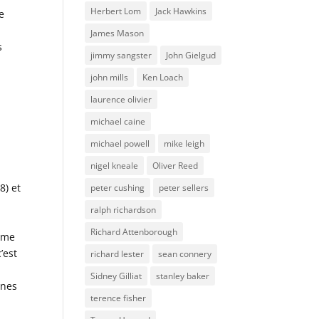
Herbert Lom
Jack Hawkins
e
James Mason
s
jimmy sangster
John Gielgud
john mills
Ken Loach
laurence olivier
michael caine
s
michael powell
mike leigh
s
nigel kneale
Oliver Reed
8) et
peter cushing
peter sellers
ralph richardson
Richard Attenborough
aime
’est
richard lester
sean connery
Sidney Gilliat
stanley baker
ones
terence fisher