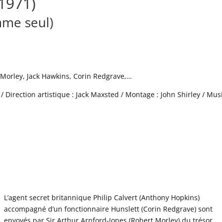
(1971)
me seul)
 Morley, Jack Hawkins, Corin Redgrave,…
/ Direction artistique : Jack Maxsted / Montage : John Shirley / Mu
L’agent secret britannique Philip Calvert (Anthony Hopkins)
accompagné d’un fonctionnaire Hunslett (Corin Redgrave) sont
envoyés par Sir Arthur Arnford-Jones (Robert Morley) du trésor