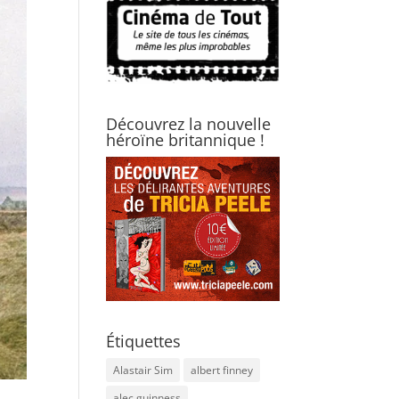
Découvrez la nouvelle
héroïne britannique !
Étiquettes
Alastair Sim
albert finney
alec guinness