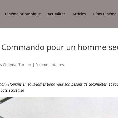
Cinéma britannique
Actualités
Articles
Films Cinéma
l / Commando pour un homme se
ms Cinéma
,
Thriller
|
0 commentaires
thony Hopkins en sous-James Bond vaut son pesant de cacahuètes. Et vo
 côte écossaise