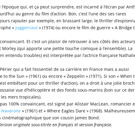
l’époque qui, et ça peut surprendre, est incarné à l’écran par Ant
urd’hui au genre du film d’action. Bon, c’est l’une des ses rares
ours rajouter par exemple, en brassant large, le thriller d’espion
trophe «
Juggernaut
» (1974) ou encore le film de guerre « A Bridge 
convaincant. Et c’est un plaisir de retrouver à ses côtés des acteur
 Morley (qui apporte une petite touche comique à l’ensemble). La
ien entendu troubles) est interprétée par l’actrice française Nathali
Périer qui a fait l’essentiel de sa carrière en France mais a aussi
e to the Sun » (1961) ou encore « Zeppelin » (1971). Si son « When 
’est embêtant pour un thriller d’action), on a droit à une jolie broch
écossaise vue d’hélicoptère et des fonds sous-marins (bon sur ce der
 les mers tropicales).
 pas 100% convaincant, est signé par Alistair MacLean, romancier e
f Navarone
» (1961) et « Where Eagles Dare » (1968). Malheureusem
ès cinématographique que son cousin James Bond.
ersion originale sous-titrée en français et version française.