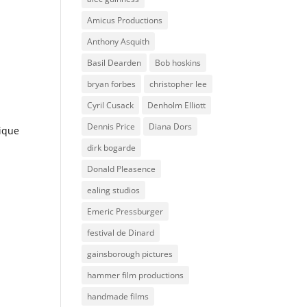
Amicus Productions
Anthony Asquith
Basil Dearden
Bob hoskins
bryan forbes
christopher lee
Cyril Cusack
Denholm Elliott
Dennis Price
Diana Dors
sique
dirk bogarde
Donald Pleasence
ealing studios
Emeric Pressburger
festival de Dinard
gainsborough pictures
hammer film productions
handmade films