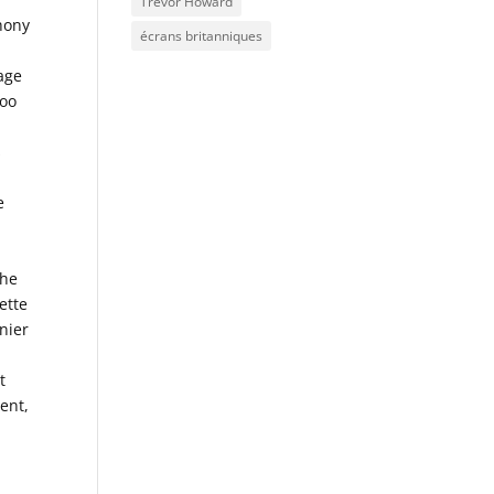
Trevor Howard
hony
écrans britanniques
nage
too
s
e
the
ette
nier
t
ent,