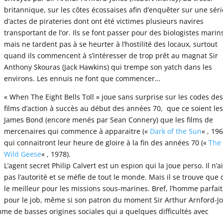
britannique, sur les côtes écossaises afin d’enquêter sur une séri
d’actes de pirateries dont ont été victimes plusieurs navires
transportant de l’or. Ils se font passer pour des biologistes marin
mais ne tardent pas à se heurter à l’hostilité des locaux, surtout
quand ils commencent à s’intéresser de trop prêt au magnat Sir
Anthony Skouras (Jack Hawkins) qui trempe son yatch dans les
environs. Les ennuis ne font que commencer…
« When The Eight Bells Toll » joue sans surprise sur les codes de
films d’action à succès au début des années 70, que ce soient le
James Bond (encore menés par Sean Connery) que les films de
mercenaires qui commence à apparaitre («
Dark of the Sun
« , 196
qui connaitront leur heure de gloire à la fin des années 70 («
The
Wild Geese
« , 1978).
L’agent secret Philip Calvert est un espion qui la joue perso. Il n’
pas l’autorité et se méfie de tout le monde. Mais il se trouve que c
le meilleur pour les missions sous-marines. Bref, l’homme parfait
pour le job, même si son patron du moment Sir Arthur Arnford-J
me de basses origines sociales qui a quelques difficultés avec