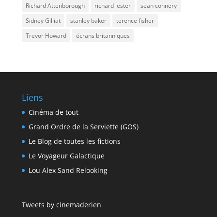
Richard Attenborough
richard lester
sean connery
Sidney Gilliat
stanley baker
terence fisher
Trevor Howard
écrans britanniques
Liens
Cinéma de tout
Grand Ordre de la Serviette (GOS)
Le Blog de toutes les fictions
Le Voyageur Galactique
Lou Alex Sand Relooking
Tweets by cinemaderien