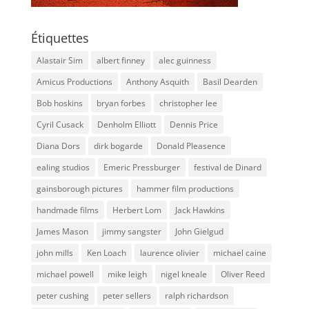
Étiquettes
Alastair Sim
albert finney
alec guinness
Amicus Productions
Anthony Asquith
Basil Dearden
Bob hoskins
bryan forbes
christopher lee
Cyril Cusack
Denholm Elliott
Dennis Price
Diana Dors
dirk bogarde
Donald Pleasence
ealing studios
Emeric Pressburger
festival de Dinard
gainsborough pictures
hammer film productions
handmade films
Herbert Lom
Jack Hawkins
James Mason
jimmy sangster
John Gielgud
john mills
Ken Loach
laurence olivier
michael caine
michael powell
mike leigh
nigel kneale
Oliver Reed
peter cushing
peter sellers
ralph richardson