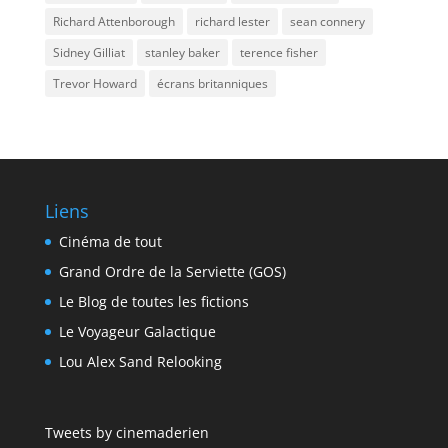
Richard Attenborough
richard lester
sean connery
Sidney Gilliat
stanley baker
terence fisher
Trevor Howard
écrans britanniques
Liens
Cinéma de tout
Grand Ordre de la Serviette (GOS)
Le Blog de toutes les fictions
Le Voyageur Galactique
Lou Alex Sand Relooking
Tweets by cinemaderien