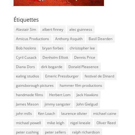
Étiquettes
Alastair Sim
albert finney
alec guinness
Amicus Productions
Anthony Asquith
Basil Dearden
Bob hoskins
bryan forbes
christopher lee
Cyril Cusack
Denholm Elliott
Dennis Price
Diana Dors
dirk bogarde
Donald Pleasence
ealing studios
Emeric Pressburger
festival de Dinard
gainsborough pictures
hammer film productions
handmade films
Herbert Lom
Jack Hawkins
James Mason
jimmy sangster
John Gielgud
john mills
Ken Loach
laurence olivier
michael caine
michael powell
mike leigh
nigel kneale
Oliver Reed
peter cushing
peter sellers
ralph richardson