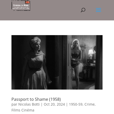
Passport to Shame (1958)
par
Nicolas Botti
|
Oct 20, 2024
|
1950-59
,
Crime
,
Films Cinéma