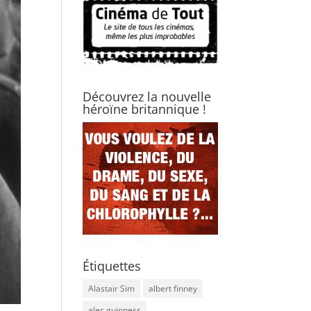
Découvrez la nouvelle
héroïne britannique !
Étiquettes
Alastair Sim
albert finney
alec guinness