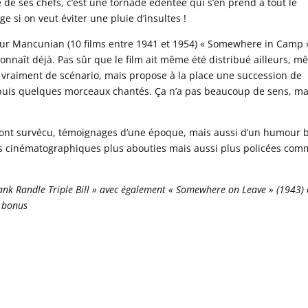
té de ses chefs, c’est une tornade édentée qui s’en prend à tout le
e si on veut éviter une pluie d’insultes !
ur Mancunian (10 films entre 1941 et 1954) « Somewhere in Camp 
onnaît déjà. Pas sûr que le film ait même été distribué ailleurs, 
 vraiment de scénario, mais propose à la place une succession de
puis quelques morceaux chantés. Ça n’a pas beaucoup de sens, ma
 ont survécu, témoignages d’une époque, mais aussi d’un humour 
ns cinématographiques plus abouties mais aussi plus policées co
ank Randle Triple Bill » avec également « Somewhere on Leave » (1943) 
i bonus