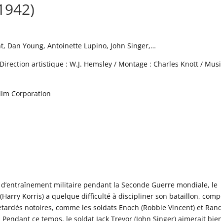
1942)
nt, Dan Young, Antoinette Lupino, John Singer,…
Direction artistique : W.J. Hemsley / Montage : Charles Knott / Mus
ilm Corporation
d’entraînement militaire pendant la Seconde Guerre mondiale, le
(Harry Korris) a quelque difficulté à discipliner son bataillon, com
tardés notoires, comme les soldats Enoch (Robbie Vincent) et Ran
. Pendant ce temps, le soldat Jack Trevor (John Singer) aimerait bie