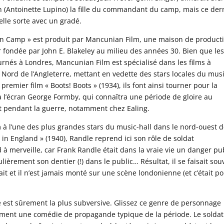
an (Antoinette Lupino) la fille du commandant du camp, mais ce der
elle sorte avec un gradé.
n Camp » est produit par Mancunian Film, une maison de product
fondée par John E. Blakeley au milieu des années 30. Bien que le
ournés à Londres, Mancunian Film est spécialisé dans les films à
 Nord de l’Angleterre, mettant en vedette des stars locales du musi
 premier film « Boots! Boots » (1934), ils font ainsi tourner pour la
à l’écran George Formby, qui connaîtra une période de gloire au
t pendant la guerre, notamment chez Ealing.
 à l’une des plus grandes stars du music-hall dans le nord-ouest 
in England » (1940), Randle reprend ici son rôle de soldat
d à merveille, car Frank Randle était dans la vraie vie un danger pub
ulièrement son dentier (!) dans le public… Résultat, il se faisait sou
nait et il n’est jamais monté sur une scène londonienne (et c’était p
e est sûrement la plus subversive. Glissez ce genre de personnage
aiment une comédie de propagande typique de la période. Le soldat