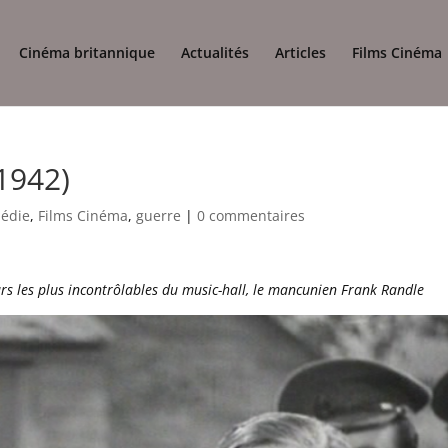
Cinéma britannique
Actualités
Articles
Films Cinéma
1942)
édie
,
Films Cinéma
,
guerre
|
0 commentaires
rs les plus incontrôlables du music-hall, le mancunien Frank Randle