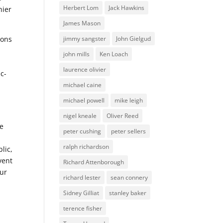
Herbert Lom
Jack Hawkins
nier
James Mason
ions
jimmy sangster
John Gielgud
s
john mills
Ken Loach
laurence olivier
c-
michael caine
michael powell
mike leigh
nigel kneale
Oliver Reed
de
peter cushing
peter sellers
ralph richardson
lic,
vent
Richard Attenborough
our
richard lester
sean connery
Sidney Gilliat
stanley baker
terence fisher