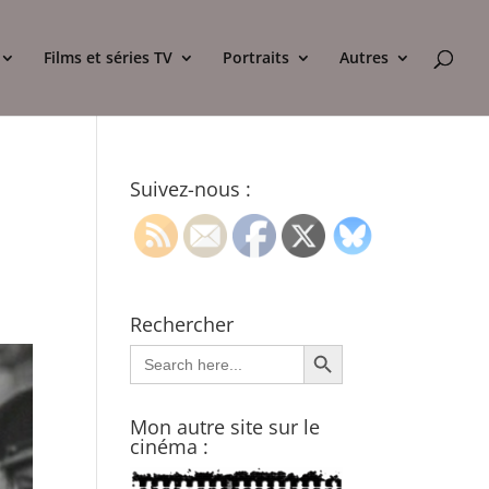
Films et séries TV
Portraits
Autres
Suivez-nous :
Rechercher
Search Button
Search
for:
Mon autre site sur le
cinéma :