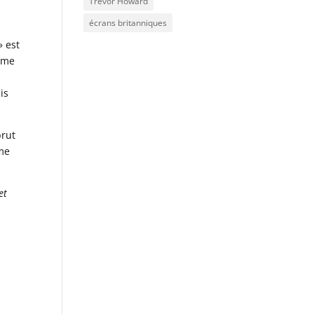
Trevor Howard
écrans britanniques
» est
même
is
brut
mme
et