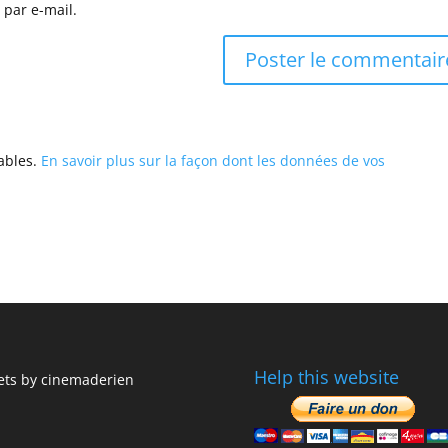
 par e-mail.
rables.
En savoir plus sur la façon dont les données de vos
Help this website
ts by cinemaderien