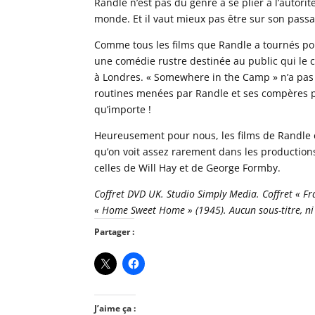
Randle n’est pas du genre à se plier à l’autori
monde. Et il vaut mieux pas être sur son passag
Comme tous les films que Randle a tournés po
une comédie rustre destinée au public qui le c
à Londres. « Somewhere in the Camp » n’a pas
routines menées par Randle et ses compères 
qu’importe !
Heureusement pour nous, les films de Randle
qu’on voit assez rarement dans les productio
celles de Will Hay et de George Formby.
Coffret DVD UK. Studio Simply Media. Coffret « Fr
« Home Sweet Home » (1945). Aucun sous-titre, n
Partager :
J’aime ça :