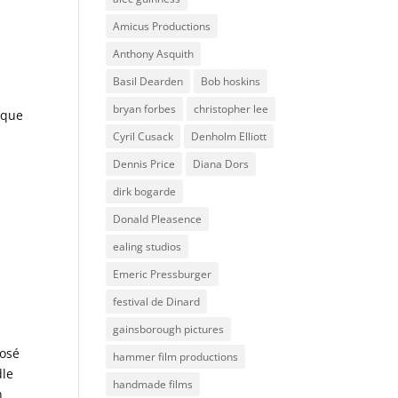
Amicus Productions
Anthony Asquith
Basil Dearden
Bob hoskins
bryan forbes
christopher lee
ique
Cyril Cusack
Denholm Elliott
Dennis Price
Diana Dors
dirk bogarde
Donald Pleasence
ealing studios
Emeric Pressburger
festival de Dinard
gainsborough pictures
posé
hammer film productions
dle
handmade films
n