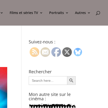
Films et séries TV
Portraits
Autres
Suivez-nous :
Rechercher
Search Button
Search
for:
Mon autre site sur le
cinéma :