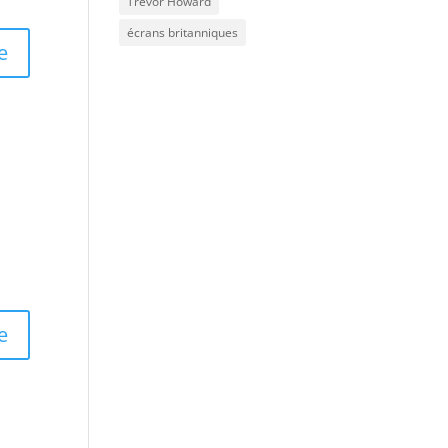
Trevor Howard
écrans britanniques
e
e