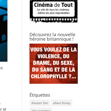
Découvrez la nouvelle
héroïne britannique !
nt
Étiquettes
Alastair Sim
albert finney
e
ar et
alec guinness