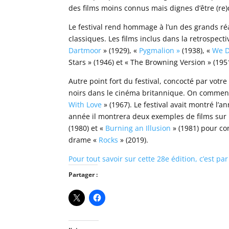
des films moins connus mais dignes d’être (r
Le festival rend hommage à l’un des grands ré
classiques. Les films inclus dans la retrospect
Dartmoor
» (1929), «
Pygmalion »
(1938), «
We D
Stars » (1946) et « The Browning Version » (195
Autre point fort du festival, concocté par votre
noirs dans le cinéma britannique. On commen
With Love
» (1967). Le festival avait montré l’
année il montrera deux exemples de films su
(1980) et «
Burning an Illusion
» (1981) pour co
drame «
Rocks
» (2019).
Pour tout savoir sur cette 28e édition, c’est par 
Partager :