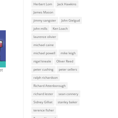
Herbert Lom
Jack Hawkins
James Mason
jimmy sangster
John Gielgud
john mills
Ken Loach
laurence olivier
michael caine
michael powell
mike leigh
nigel kneale
Oliver Reed
peter cushing
peter sellers
et
ralph richardson
Richard Attenborough
richard lester
sean connery
Sidney Gilliat
stanley baker
terence fisher