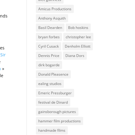
Amicus Productions
ands
Anthony Asquith
Basil Dearden
Bob hoskins
bryan forbes
christopher lee
Cyril Cusack
Denholm Elliott
des
 Sir
Dennis Price
Diana Dors
e
dirk bogarde
n
»
Donald Pleasence
le
ealing studios
Emeric Pressburger
festival de Dinard
gainsborough pictures
hammer film productions
handmade films