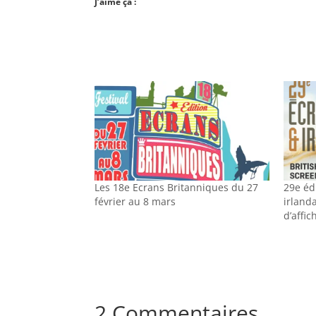
J’aime ça :
Les 18e Ecrans Britanniques du 27
29e éd
février au 8 mars
irlanda
d’affic
2 Commentaires