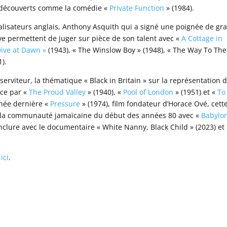
e)découverts comme la comédie «
Private Function
» (1984).
alisateurs anglais, Anthony Asquith qui a signé une poignée de gr
ive permettent de juger sur pièce de son talent avec «
A Cottage in
ive at Dawn »
(1943), « The Winslow Boy » (1948), « The Way To The
1).
 serviteur, la thématique « Black in Britain » sur la représentation 
ce par «
The Proud Valley
» (1940), «
Pool of London
» (1951) et «
To
année dernière «
Pressure
» (1974), film fondateur d’Horace Ové, cett
r la communauté jamaïcaine du début des années 80 avec «
Babylo
nclure avec le documentaire « White Nanny, Black Child » (2023) et 
ici
.