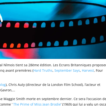
al Nîmois tient sa 28ème édition. Les Ecrans Britanniques propose
inq avant premières (
Hard Truths
,
September Says
,
Harvest
, Four
blog
), Chris Auty (directeur de la London Film School), l’acteur et
h Gavron,…
e Maggie Smith morte en septembre dernier. Ce sera l’occasion d
 comme ‘
The Prime of Miss Jean Brodie
‘ (1969) qui lui a valu un osc