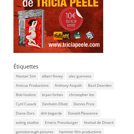
Étiquettes
Alastair Sim
albert finney
alec guinness
Amicus Productions
Anthony Asquith
Basil Dearden
Bob hoskins
bryan forbes
christopher lee
Cyril Cusack
Denholm Elliott
Dennis Price
Diana Dors
dirk bogarde
Donald Pleasence
ealing studios
Emeric Pressburger
festival de Dinard
gainsborough pictures
hammer film productions