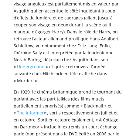
visage anguleux est parfaitement mis en valeur par
Asquith qui en accentue le côté inquiétant à coup
d’effets de lumière et de cadrages (allant jusqu’à
couper son visage en deux durant la scène où il
manque d’égorger Harry). Dans le rôle de Harry, on
retrouve l’acteur allemand prolifique Hans Adalbert
Schlettow, vu notamment chez Fritz Lang. Enfin,
l’héroïne Sally est interprétée par la londonienne
Norah Baring, déjà vue chez Asquith dans son
«
Underground
» et qui se retrouvera l’année
suivante chez Hitchcock en tête d’affiche dans
« Murder! ».
En 1929, le cinéma britannique prend le tournant du
parlant avec les part talkies (des films muets
partiellement sonorisés) comme « Blackmail » et
«
The Informer
« , sortis respectivement en juillet et
en octobre. Sorti en octobre également, « A Cottage
on Dartmoor » inclue in extremis un court échange
parlé (non présent dans le DVD édité en 2006 par le