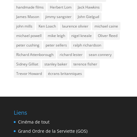
handmade films
Herbert Lom
Jack Hawkins
James Mason
jimmy sangster
John Gielgud
john mills
Ken Loach
laurence olivier
michael caine
michael powell
mike leigh
nigel kneale
Oliver Reed
peter cushing
peter sellers
ralph richardson
Richard Attenborough
richard lester
sean connery
Sidney Gilliat
stanley baker
terence fisher
Trevor Howard
écrans britanniques
Liens
Cinéma de tout
Grand Ordre de la Serviette (GOS)