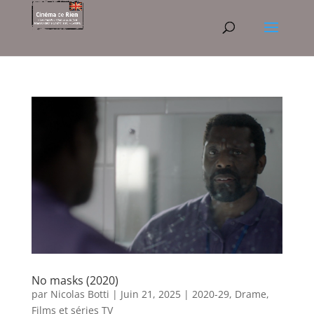
No masks (2020)
par
Nicolas Botti
|
Juin 21, 2025
|
2020-29
,
Drame
,
Films et séries TV