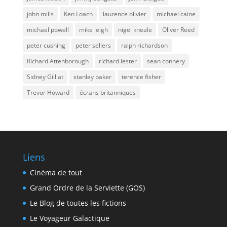
john mills
Ken Loach
laurence olivier
michael caine
michael powell
mike leigh
nigel kneale
Oliver Reed
peter cushing
peter sellers
ralph richardson
Richard Attenborough
richard lester
sean connery
Sidney Gilliat
stanley baker
terence fisher
Trevor Howard
écrans britanniques
Liens
Cinéma de tout
Grand Ordre de la Serviette (GOS)
Le Blog de toutes les fictions
Le Voyageur Galactique