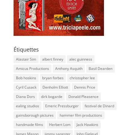
Étiquettes
Alastair Sim
albert finney
alec guinness
Amicus Productions
Anthony Asquith
Basil Dearden
Bob hoskins
bryan forbes
christopher lee
Cyril Cusack
Denholm Elliott
Dennis Price
Diana Dors
dirk bogarde
Donald Pleasence
ealing studios
Emeric Pressburger
festival de Dinard
gainsborough pictures
hammer film productions
handmade films
Herbert Lom
Jack Hawkins
James Mason
jimmy sangster
John Gielgud