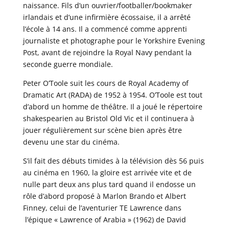
naissance. Fils d’un ouvrier/footballer/bookmaker
irlandais et d’une infirmière écossaise, il a arrêté
l’école à 14 ans. Il a commencé comme apprenti
journaliste et photographe pour le Yorkshire Evening
Post, avant de rejoindre la Royal Navy pendant la
seconde guerre mondiale.
Peter O’Toole suit les cours de Royal Academy of
Dramatic Art (RADA) de 1952 à 1954. O’Toole est tout
d’abord un homme de théâtre. Il a joué le répertoire
shakespearien au Bristol Old Vic et il continuera à
jouer régulièrement sur scène bien après être
devenu une star du cinéma.
S’il fait des débuts timides à la télévision dès 56 puis
au cinéma en 1960, la gloire est arrivée vite et de
nulle part deux ans plus tard quand il endosse un
rôle d’abord proposé à Marlon Brando et Albert
Finney, celui de l’aventurier TE Lawrence dans
l’épique « Lawrence of Arabia » (1962) de David