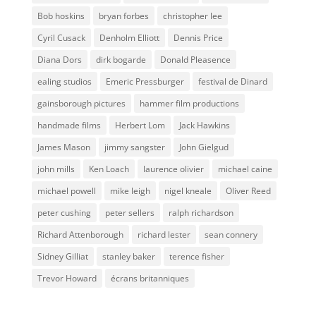
Bob hoskins
bryan forbes
christopher lee
Cyril Cusack
Denholm Elliott
Dennis Price
Diana Dors
dirk bogarde
Donald Pleasence
ealing studios
Emeric Pressburger
festival de Dinard
gainsborough pictures
hammer film productions
handmade films
Herbert Lom
Jack Hawkins
James Mason
jimmy sangster
John Gielgud
john mills
Ken Loach
laurence olivier
michael caine
michael powell
mike leigh
nigel kneale
Oliver Reed
peter cushing
peter sellers
ralph richardson
Richard Attenborough
richard lester
sean connery
Sidney Gilliat
stanley baker
terence fisher
Trevor Howard
écrans britanniques