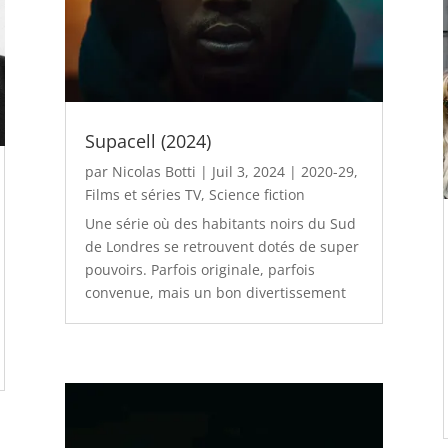
Supacell (2024)
par
Nicolas Botti
|
Juil 3, 2024
|
2020-29
,
Films et séries TV
,
Science fiction
Une série où des habitants noirs du Sud
de Londres se retrouvent dotés de super
pouvoirs. Parfois originale, parfois
convenue, mais un bon divertissement