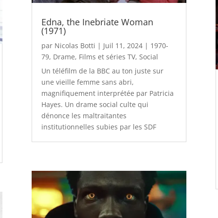
Edna, the Inebriate Woman
(1971)
par
Nicolas Botti
|
Juil 11, 2024
|
1970-
79
,
Drame
,
Films et séries TV
,
Social
Un téléfilm de la BBC au ton juste sur
une vieille femme sans abri,
magnifiquement interprétée par Patricia
Hayes. Un drame social culte qui
dénonce les maltraitantes
institutionnelles subies par les SDF