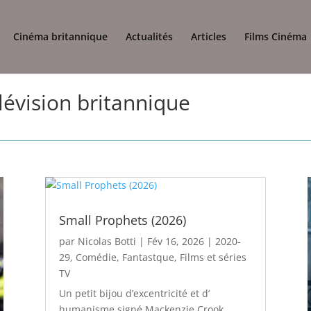
Cinéma britannique
Actualités
Articles
Films Cinéma
élévision britannique
Small Prophets (2026)
par
Nicolas Botti
|
Fév 16, 2026
|
2020-
29
,
Comédie
,
Fantastque
,
Films et séries
TV
Un petit bijou d’excentricité et d’
humanisme signé Mackenzie Crook