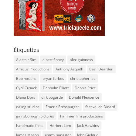
Étiquettes
Alastair Sim
albert finney
alec guinness
Amicus Productions
Anthony Asquith
Basil Dearden
Bob hoskins
bryan forbes
christopher lee
Cyril Cusack
Denholm Elliott
Dennis Price
Diana Dors
dirk bogarde
Donald Pleasence
ealing studios
Emeric Pressburger
festival de Dinard
gainsborough pictures
hammer film productions
handmade films
Herbert Lom
Jack Hawkins
James Mason
jimmy sangster
John Gielgud