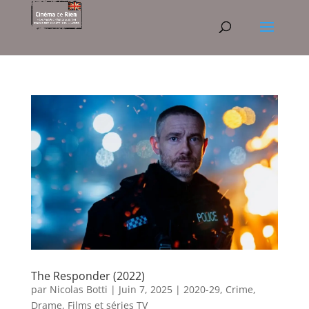
The Responder (2022)
par
Nicolas Botti
|
Juin 7, 2025
|
2020-29
,
Crime
,
Drame
,
Films et séries TV