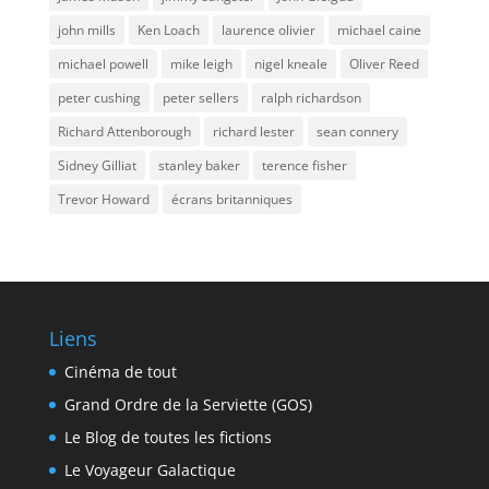
john mills
Ken Loach
laurence olivier
michael caine
michael powell
mike leigh
nigel kneale
Oliver Reed
peter cushing
peter sellers
ralph richardson
Richard Attenborough
richard lester
sean connery
Sidney Gilliat
stanley baker
terence fisher
Trevor Howard
écrans britanniques
Liens
Cinéma de tout
Grand Ordre de la Serviette (GOS)
Le Blog de toutes les fictions
Le Voyageur Galactique