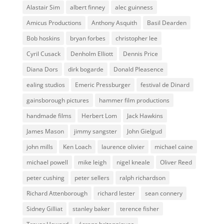
Alastair Sim
albert finney
alec guinness
Amicus Productions
Anthony Asquith
Basil Dearden
Bob hoskins
bryan forbes
christopher lee
Cyril Cusack
Denholm Elliott
Dennis Price
Diana Dors
dirk bogarde
Donald Pleasence
ealing studios
Emeric Pressburger
festival de Dinard
gainsborough pictures
hammer film productions
handmade films
Herbert Lom
Jack Hawkins
James Mason
jimmy sangster
John Gielgud
john mills
Ken Loach
laurence olivier
michael caine
michael powell
mike leigh
nigel kneale
Oliver Reed
peter cushing
peter sellers
ralph richardson
Richard Attenborough
richard lester
sean connery
Sidney Gilliat
stanley baker
terence fisher