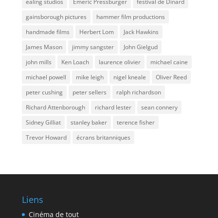
ealing studios
Emeric Pressburger
festival de Dinard
gainsborough pictures
hammer film productions
handmade films
Herbert Lom
Jack Hawkins
James Mason
jimmy sangster
John Gielgud
john mills
Ken Loach
laurence olivier
michael caine
michael powell
mike leigh
nigel kneale
Oliver Reed
peter cushing
peter sellers
ralph richardson
Richard Attenborough
richard lester
sean connery
Sidney Gilliat
stanley baker
terence fisher
Trevor Howard
écrans britanniques
Liens
Cinéma de tout