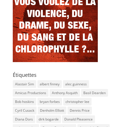
Étiquettes
Alastair Sim
albert finney
alec guinness
Amicus Productions
Anthony Asquith
Basil Dearden
Bob hoskins
bryan forbes
christopher lee
Cyril Cusack
Denholm Elliott
Dennis Price
Diana Dors
dirk bogarde
Donald Pleasence