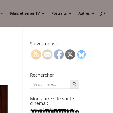
Films et séries TV
Portraits
Autres
Suivez-nous :
e
Rechercher
Search Button
Search
for:
Mon autre site sur le
cinéma :