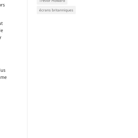
Trevor Howard
ors
écrans britanniques
ut
de
r
lus
omme