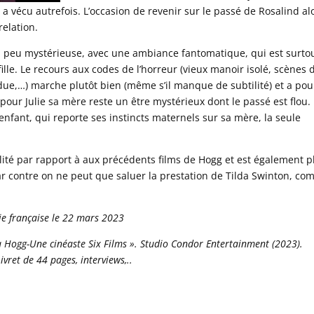
 a vécu autrefois. L’occasion de revenir sur le passé de Rosalind al
relation.
 peu mystérieuse, avec une ambiance fantomatique, qui est surto
ille. Le recours aux codes de l’horreur (vieux manoir isolé, scènes 
due,…) marche plutôt bien (même s’il manque de subtilité) et a pou
pour Julie sa mère reste un être mystérieux dont le passé est flou.
nfant, qui reporte ses instincts maternels sur sa mère, la seule
lité par rapport à aux précédents films de Hogg et est également p
r contre on ne peut que saluer la prestation de Tilda Swinton, c
tie française le 22 mars 2023
na Hogg-Une cinéaste Six Films ». Studio Condor Entertainment (2023).
ivret de 44 pages, interviews,..