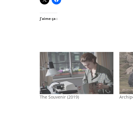
J’aime ça :
The Souvenir (2019)
Archip