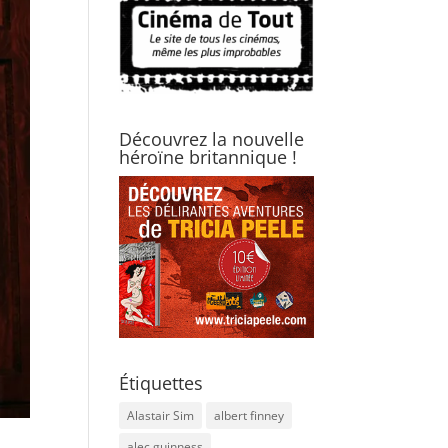
Découvrez la nouvelle
héroïne britannique !
Étiquettes
Alastair Sim
albert finney
alec guinness