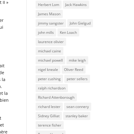
 II »
Herbert Lom
Jack Hawkins
James Mason
er
jimmy sangster
John Gielgud
ui
john mills
Ken Loach
laurence olivier
michael caine
michael powell
mike leigh
ait
nigel kneale
Oliver Reed
 de
peter cushing
peter sellers
 la
n.
ralph richardson
et la
Richard Attenborough
 bien
richard lester
sean connery
Sidney Gilliat
stanley baker
t
et
terence fisher
mère