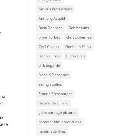
Amicus Productions
Anthony Asquith
Basil Dearden
Bob hoskins
n
bryan forbes
christopher lee
Cyril Cusack
Denholm Elliott
Dennis Price
Diana Dors
dirk bogarde
Donald Pleasence
ealing studios
Emeric Pressburger
nna
festival de Dinard
et
gainsborough pictures
ux
hammer film productions
sese
handmade films