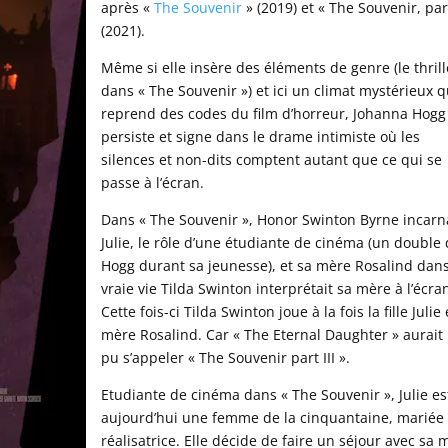
après «
The Souvenir
» (2019) et « The Souvenir, part
(2021).
Même si elle insère des éléments de genre (le thrill
dans « The Souvenir ») et ici un climat mystérieux q
reprend des codes du film d’horreur, Johanna Hogg
persiste et signe dans le drame intimiste où les
silences et non-dits comptent autant que ce qui se
passe à l’écran.
Dans « The Souvenir », Honor Swinton Byrne incarn
Julie, le rôle d’une étudiante de cinéma (un double
Hogg durant sa jeunesse), et sa mère Rosalind dans
vraie vie Tilda Swinton interprétait sa mère à l’écra
Cette fois-ci Tilda Swinton joue à la fois la fille Julie 
mère Rosalind. Car « The Eternal Daughter » aurait
pu s’appeler « The Souvenir part III ».
Etudiante de cinéma dans « The Souvenir », Julie es
aujourd’hui une femme de la cinquantaine, mariée 
réalisatrice. Elle décide de faire un séjour avec sa 