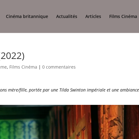
Cinéma britannique
Actualités
Articles
Films Cinéma
(2022)
ame
,
Films Cinéma
|
0 commentaires
ions mère/fille, portée par une Tilda Swinton impériale et une ambianc