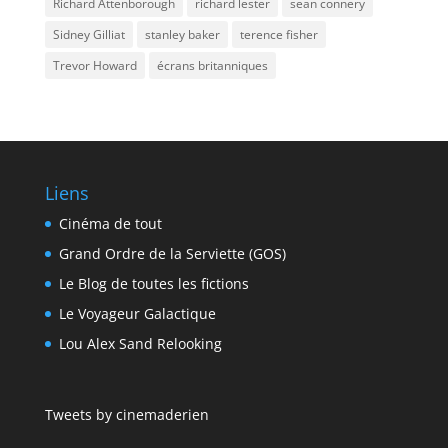
Richard Attenborough
richard lester
sean connery
Sidney Gilliat
stanley baker
terence fisher
Trevor Howard
écrans britanniques
Liens
Cinéma de tout
Grand Ordre de la Serviette (GOS)
Le Blog de toutes les fictions
Le Voyageur Galactique
Lou Alex Sand Relooking
Tweets by cinemaderien