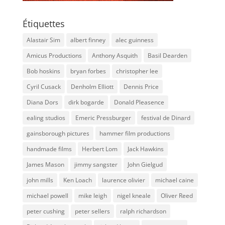
Étiquettes
Alastair Sim
albert finney
alec guinness
Amicus Productions
Anthony Asquith
Basil Dearden
Bob hoskins
bryan forbes
christopher lee
Cyril Cusack
Denholm Elliott
Dennis Price
Diana Dors
dirk bogarde
Donald Pleasence
ealing studios
Emeric Pressburger
festival de Dinard
gainsborough pictures
hammer film productions
handmade films
Herbert Lom
Jack Hawkins
James Mason
jimmy sangster
John Gielgud
john mills
Ken Loach
laurence olivier
michael caine
michael powell
mike leigh
nigel kneale
Oliver Reed
peter cushing
peter sellers
ralph richardson