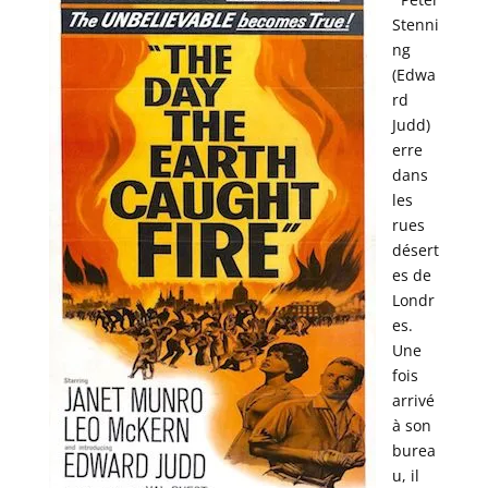
Stenni
ng
(Edwa
rd
Judd)
erre
dans
les
rues
désert
es de
Londr
es.
Une
fois
arrivé
à son
burea
u, il