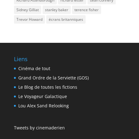
Richard Attenborough
richard lester
sean connery
Sidney Gilliat
stanley baker
terence fisher
Trevor Howard
écrans britanniques
Liens
Cinéma de tout
Grand Ordre de la Serviette (GOS)
Le Blog de toutes les fictions
Le Voyageur Galactique
Lou Alex Sand Relooking
Tweets by cinemaderien