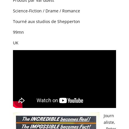
Produit par Val Guest
Science-Fiction / Drame / Romance
Tourné aux studios de Shepperton
99mn
UK
Journ
aliste,
Peter