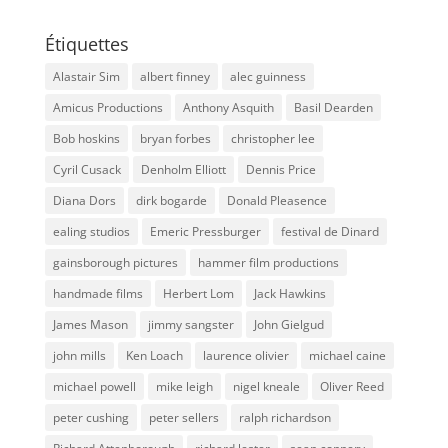
Étiquettes
Alastair Sim
albert finney
alec guinness
Amicus Productions
Anthony Asquith
Basil Dearden
Bob hoskins
bryan forbes
christopher lee
Cyril Cusack
Denholm Elliott
Dennis Price
Diana Dors
dirk bogarde
Donald Pleasence
ealing studios
Emeric Pressburger
festival de Dinard
gainsborough pictures
hammer film productions
handmade films
Herbert Lom
Jack Hawkins
James Mason
jimmy sangster
John Gielgud
john mills
Ken Loach
laurence olivier
michael caine
michael powell
mike leigh
nigel kneale
Oliver Reed
peter cushing
peter sellers
ralph richardson