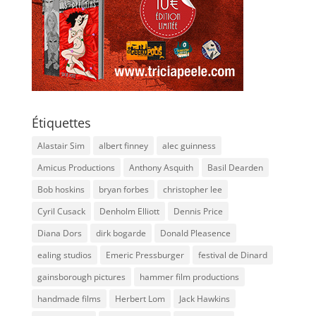
Étiquettes
Alastair Sim
albert finney
alec guinness
Amicus Productions
Anthony Asquith
Basil Dearden
Bob hoskins
bryan forbes
christopher lee
Cyril Cusack
Denholm Elliott
Dennis Price
Diana Dors
dirk bogarde
Donald Pleasence
ealing studios
Emeric Pressburger
festival de Dinard
gainsborough pictures
hammer film productions
handmade films
Herbert Lom
Jack Hawkins