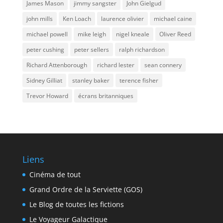
James Mason
jimmy sangster
John Gielgud
john mills
Ken Loach
laurence olivier
michael caine
michael powell
mike leigh
nigel kneale
Oliver Reed
peter cushing
peter sellers
ralph richardson
Richard Attenborough
richard lester
sean connery
Sidney Gilliat
stanley baker
terence fisher
Trevor Howard
écrans britanniques
Liens
Cinéma de tout
Grand Ordre de la Serviette (GOS)
Le Blog de toutes les fictions
Le Voyageur Galactique