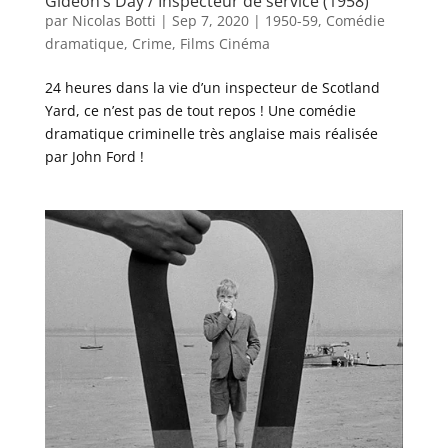
Gideon’s Day / Inspecteur de service (1958)
par
Nicolas Botti
|
Sep 7, 2020
|
1950-59
,
Comédie
dramatique
,
Crime
,
Films Cinéma
24 heures dans la vie d’un inspecteur de Scotland
Yard, ce n’est pas de tout repos ! Une comédie
dramatique criminelle très anglaise mais réalisée
par John Ford !