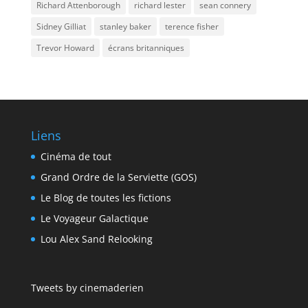
Richard Attenborough
richard lester
sean connery
Sidney Gilliat
stanley baker
terence fisher
Trevor Howard
écrans britanniques
Liens
Cinéma de tout
Grand Ordre de la Serviette (GOS)
Le Blog de toutes les fictions
Le Voyageur Galactique
Lou Alex Sand Relooking
Tweets by cinemaderien