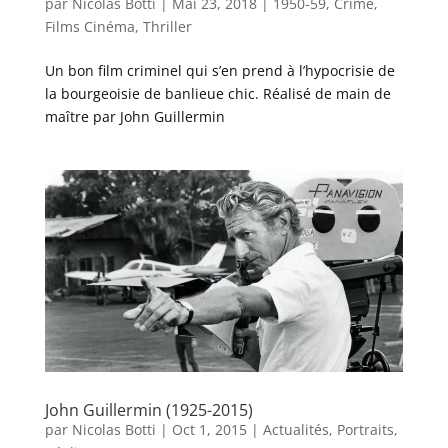
par
Nicolas Botti
|
Mai 23, 2018
|
1950-59
,
Crime
,
Films Cinéma
,
Thriller
Un bon film criminel qui s’en prend à l’hypocrisie de
la bourgeoisie de banlieue chic. Réalisé de main de
maître par John Guillermin
John Guillermin (1925-2015)
par
Nicolas Botti
|
Oct 1, 2015
|
Actualités
,
Portraits
,