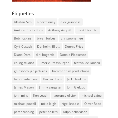
Étiquettes
Alastair Sim
albert finney
alec guinness
Amicus Productions
Anthony Asquith
Basil Dearden
Bob hoskins
bryan forbes
christopher lee
Cyril Cusack
Denholm Elliott
Dennis Price
Diana Dors
dirk bogarde
Donald Pleasence
ealing studios
Emeric Pressburger
festival de Dinard
gainsborough pictures
hammer film productions
handmade films
Herbert Lom
Jack Hawkins
James Mason
jimmy sangster
John Gielgud
john mills
Ken Loach
laurence olivier
michael caine
michael powell
mike leigh
nigel kneale
Oliver Reed
peter cushing
peter sellers
ralph richardson