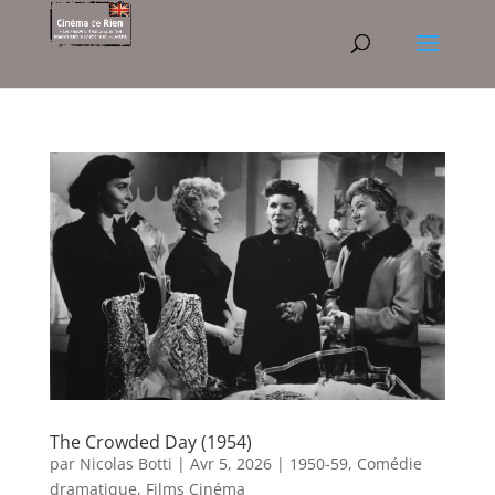
The Crowded Day (1954)
par
Nicolas Botti
|
Avr 5, 2026
|
1950-59
,
Comédie
dramatique
,
Films Cinéma