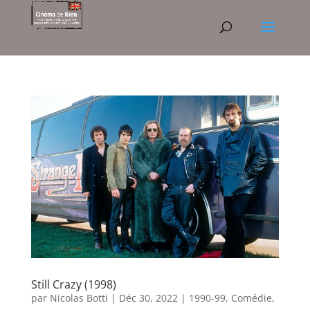
Still Crazy (1998)
par
Nicolas Botti
|
Déc 30, 2022
|
1990-99
,
Comédie
,