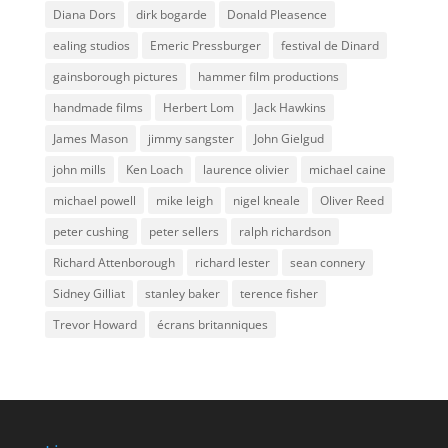
Diana Dors
dirk bogarde
Donald Pleasence
ealing studios
Emeric Pressburger
festival de Dinard
gainsborough pictures
hammer film productions
handmade films
Herbert Lom
Jack Hawkins
James Mason
jimmy sangster
John Gielgud
john mills
Ken Loach
laurence olivier
michael caine
michael powell
mike leigh
nigel kneale
Oliver Reed
peter cushing
peter sellers
ralph richardson
Richard Attenborough
richard lester
sean connery
Sidney Gilliat
stanley baker
terence fisher
Trevor Howard
écrans britanniques