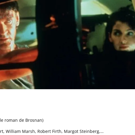
s le roman de Brosnan)
ert, William Marsh, Robert Firth, Margot Steinberg,…