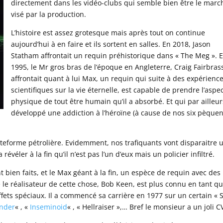
directement dans les vidéo-clubs qui semble bien être le marc
visé par la production.
L’histoire est assez grotesque mais après tout on continue
aujourd’hui à en faire et ils sortent en salles. En 2018, Jason
Statham affrontait un requin préhistorique dans « The Meg ». 
1995, le Mr gros bras de l’époque en Angleterre, Craig Fairbras
affrontait quant à lui Max, un requin qui suite à des expérienc
scientifiques sur la vie éternelle, est capable de prendre l’aspe
physique de tout être humain qu’il a absorbé. Et qui par ailleur
développé une addiction à l’héroïne (à cause de nos six pèquen
lateforme pétrolière. Evidemment, nos trafiquants vont disparaitre 
évéler à la fin qu’il n’est pas l’un d’eux mais un policier infiltré.
t bien faits, et le Max géant à la fin, un espèce de requin avec des
ue le réalisateur de cette chose, Bob Keen, est plus connu en tant q
fets spéciaux. Il a commencé sa carrière en 1977 sur un certain « 
ander
« , «
Inseminoid
« , « Hellraiser »,… Bref le monsieur a un joli C