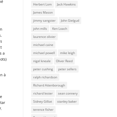
hé
Herbert Lom
Jack Hawkins
James Mason
jimmy sangster
John Gielgud
john mills
Ken Loach
En
s,
laurence olivier
es
michael caine
ct
michael powell
mike leigh
s a
ots)
nigel kneale
Oliver Reed
peter cushing
peter sellers
un à
ralph richardson
Richard Attenborough
richard lester
sean connery
ue
Sidney Gilliat
stanley baker
Star
V.
terence fisher