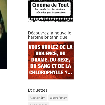
Découvrez la nouvelle
héroïne britannique !
Étiquettes
Alastair Sim
albert finney
alec guinness