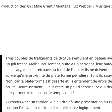
 Production design : Mike Grant / Montage : Liz Webber / Musique 
Trois couples de trafiquants de drogue s’enfuient en bateau av
un joli trésor. Malheureusement, suite à un accident, leur bat
et sa cargaison se retrouve au fond de l’eau, et ils ne doivent l
survie qu’à la proximité du plate-forme pétrolière. Sont-ils sauv
Non, car la plate-forme est déserte et ils entendent de drôle d
bruits. Heureusement, il leur reste un peu d’héroïne, ce qui dev
leur permettre de passer le temps, non ?
« Proteus » est un thriller SF a eu droit à une présentation au B
London Festival, mais sinon il est allé assez logiquement