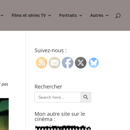
Films et séries TV
Portraits
Autres
Suivez-nous :
t pas
Rechercher
Search Button
Search
for:
Mon autre site sur le
cinéma :