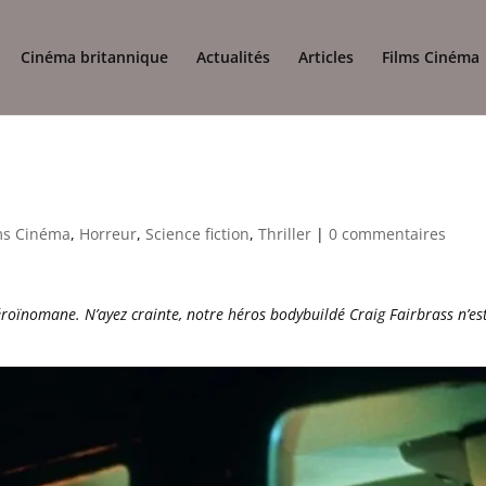
Cinéma britannique
Actualités
Articles
Films Cinéma
ms Cinéma
,
Horreur
,
Science fiction
,
Thriller
|
0 commentaires
roïnomane. N’ayez crainte, notre héros bodybuildé Craig Fairbrass n’es