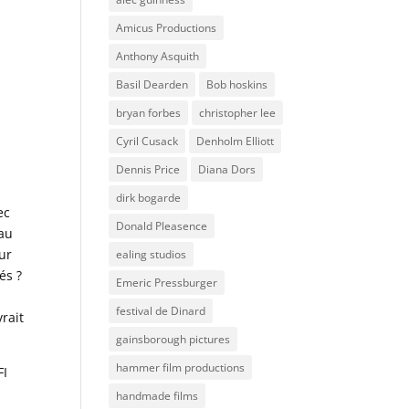
:
Amicus Productions
Anthony Asquith
Basil Dearden
Bob hoskins
bryan forbes
christopher lee
Cyril Cusack
Denholm Elliott
Dennis Price
Diana Dors
dirk bogarde
ec
Donald Pleasence
eau
eur
ealing studios
és ?
Emeric Pressburger
e
festival de Dinard
rait
gainsborough pictures
hammer film productions
FI
handmade films