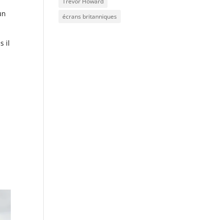
Trevor Howard
u
un
écrans britanniques
s il