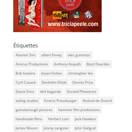
Étiquettes
Alastair Sim
albert finney
alec guinness
Amicus Productions
Anthony Asquith
Basil Dearden
Bob hoskins
bryan forbes
christopher lee
Cyril Cusack
Denholm Elliott
Dennis Price
Diana Dors
dirk bogarde
Donald Pleasence
ealing studios
Emeric Pressburger
festival de Dinard
gainsborough pictures
hammer film productions
handmade films
Herbert Lom
Jack Hawkins
James Mason
jimmy sangster
John Gielgud