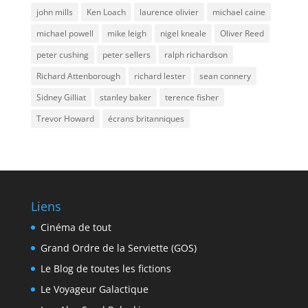
john mills
Ken Loach
laurence olivier
michael caine
michael powell
mike leigh
nigel kneale
Oliver Reed
peter cushing
peter sellers
ralph richardson
Richard Attenborough
richard lester
sean connery
Sidney Gilliat
stanley baker
terence fisher
Trevor Howard
écrans britanniques
Liens
Cinéma de tout
Grand Ordre de la Serviette (GOS)
Le Blog de toutes les fictions
Le Voyageur Galactique