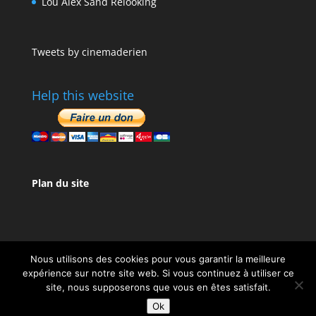
Lou Alex Sand Relooking
Tweets by cinemaderien
Help this website
Plan du site
Nous utilisons des cookies pour vous garantir la meilleure
expérience sur notre site web. Si vous continuez à utiliser ce
site, nous supposerons que vous en êtes satisfait.
Design de
Elegant Themes
| Propulsé par
Ok
WordPress