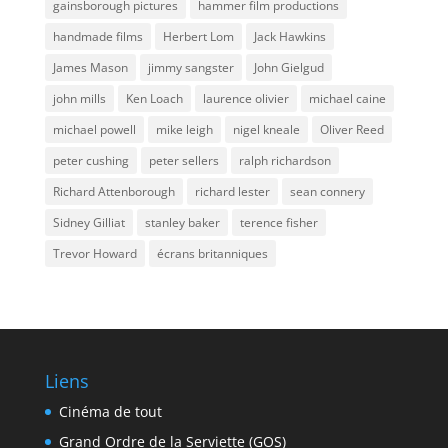
gainsborough pictures
hammer film productions
handmade films
Herbert Lom
Jack Hawkins
James Mason
jimmy sangster
John Gielgud
john mills
Ken Loach
laurence olivier
michael caine
michael powell
mike leigh
nigel kneale
Oliver Reed
peter cushing
peter sellers
ralph richardson
Richard Attenborough
richard lester
sean connery
Sidney Gilliat
stanley baker
terence fisher
Trevor Howard
écrans britanniques
Liens
Cinéma de tout
Grand Ordre de la Serviette (GOS)