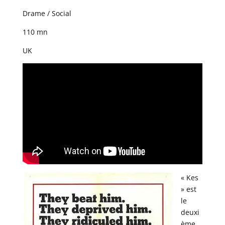
Drame / Social
110 mn
UK
« Kes
» est
le
deuxi
ème