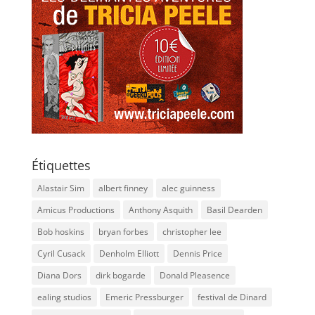
Étiquettes
Alastair Sim
albert finney
alec guinness
Amicus Productions
Anthony Asquith
Basil Dearden
Bob hoskins
bryan forbes
christopher lee
Cyril Cusack
Denholm Elliott
Dennis Price
Diana Dors
dirk bogarde
Donald Pleasence
ealing studios
Emeric Pressburger
festival de Dinard