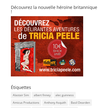
Découvrez la nouvelle héroïne britannique
!
Étiquettes
Alastair Sim
albert finney
alec guinness
Amicus Productions
Anthony Asquith
Basil Dearden