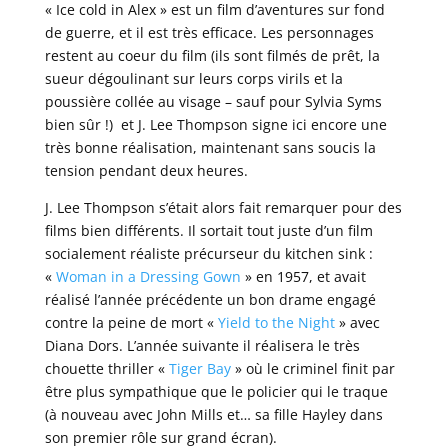
« Ice cold in Alex » est un film d’aventures sur fond
de guerre, et il est très efficace. Les personnages
restent au coeur du film (ils sont filmés de prêt, la
sueur dégoulinant sur leurs corps virils et la
poussière collée au visage – sauf pour Sylvia Syms
bien sûr !) et J. Lee Thompson signe ici encore une
très bonne réalisation, maintenant sans soucis la
tension pendant deux heures.
J. Lee Thompson s’était alors fait remarquer pour des
films bien différents. Il sortait tout juste d’un film
socialement réaliste précurseur du kitchen sink :
«
Woman in a Dressing Gown
» en 1957, et avait
réalisé l’année précédente un bon drame engagé
contre la peine de mort «
Yield to the Night
» avec
Diana Dors. L’année suivante il réalisera le très
chouette thriller «
Tiger Bay
» où le criminel finit par
être plus sympathique que le policier qui le traque
(à nouveau avec John Mills et… sa fille Hayley dans
son premier rôle sur grand écran).