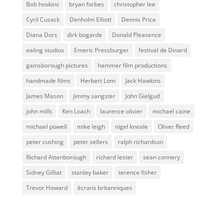
Bob hoskins
bryan forbes
christopher lee
Cyril Cusack
Denholm Elliott
Dennis Price
Diana Dors
dirk bogarde
Donald Pleasence
ealing studios
Emeric Pressburger
festival de Dinard
gainsborough pictures
hammer film productions
handmade films
Herbert Lom
Jack Hawkins
James Mason
jimmy sangster
John Gielgud
john mills
Ken Loach
laurence olivier
michael caine
michael powell
mike leigh
nigel kneale
Oliver Reed
peter cushing
peter sellers
ralph richardson
Richard Attenborough
richard lester
sean connery
Sidney Gilliat
stanley baker
terence fisher
Trevor Howard
écrans britanniques