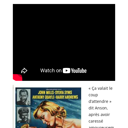
« Ça valait le
coup
d’attendre »
dit Anson,
après avoir
caressé
amoureusem