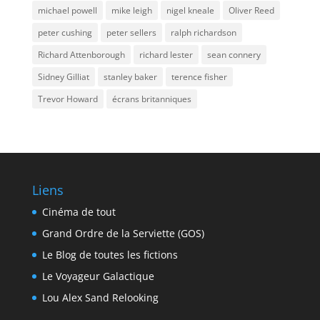
michael powell
mike leigh
nigel kneale
Oliver Reed
peter cushing
peter sellers
ralph richardson
Richard Attenborough
richard lester
sean connery
Sidney Gilliat
stanley baker
terence fisher
Trevor Howard
écrans britanniques
Liens
Cinéma de tout
Grand Ordre de la Serviette (GOS)
Le Blog de toutes les fictions
Le Voyageur Galactique
Lou Alex Sand Relooking