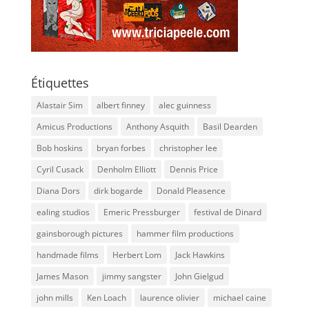
Étiquettes
Alastair Sim
albert finney
alec guinness
Amicus Productions
Anthony Asquith
Basil Dearden
Bob hoskins
bryan forbes
christopher lee
Cyril Cusack
Denholm Elliott
Dennis Price
Diana Dors
dirk bogarde
Donald Pleasence
ealing studios
Emeric Pressburger
festival de Dinard
gainsborough pictures
hammer film productions
handmade films
Herbert Lom
Jack Hawkins
James Mason
jimmy sangster
John Gielgud
john mills
Ken Loach
laurence olivier
michael caine