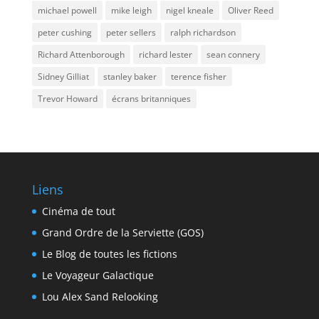
michael powell
mike leigh
nigel kneale
Oliver Reed
peter cushing
peter sellers
ralph richardson
Richard Attenborough
richard lester
sean connery
Sidney Gilliat
stanley baker
terence fisher
Trevor Howard
écrans britanniques
Liens
Cinéma de tout
Grand Ordre de la Serviette (GOS)
Le Blog de toutes les fictions
Le Voyageur Galactique
Lou Alex Sand Relooking