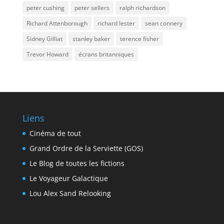
peter cushing
peter sellers
ralph richardson
Richard Attenborough
richard lester
sean connery
Sidney Gilliat
stanley baker
terence fisher
Trevor Howard
écrans britanniques
Liens
Cinéma de tout
Grand Ordre de la Serviette (GOS)
Le Blog de toutes les fictions
Le Voyageur Galactique
Lou Alex Sand Relooking