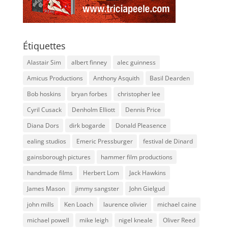
Étiquettes
Alastair Sim
albert finney
alec guinness
Amicus Productions
Anthony Asquith
Basil Dearden
Bob hoskins
bryan forbes
christopher lee
Cyril Cusack
Denholm Elliott
Dennis Price
Diana Dors
dirk bogarde
Donald Pleasence
ealing studios
Emeric Pressburger
festival de Dinard
gainsborough pictures
hammer film productions
handmade films
Herbert Lom
Jack Hawkins
James Mason
jimmy sangster
John Gielgud
john mills
Ken Loach
laurence olivier
michael caine
michael powell
mike leigh
nigel kneale
Oliver Reed