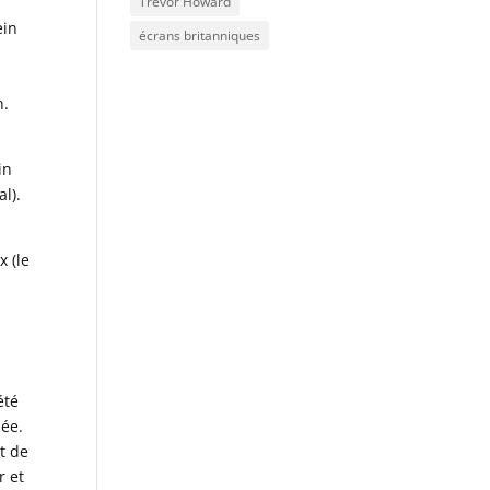
Trevor Howard
ein
écrans britanniques
n.
in
l).
x (le
été
née.
Et de
r et