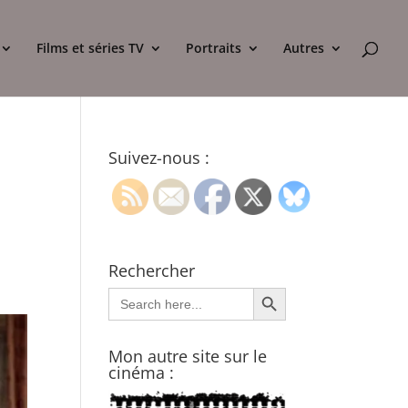
Films et séries TV
Portraits
Autres
Suivez-nous :
Rechercher
Search Button
Search
for:
Mon autre site sur le
cinéma :