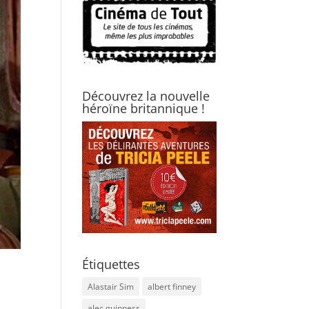
Découvrez la nouvelle
héroïne britannique !
Étiquettes
Alastair Sim
albert finney
alec guinness