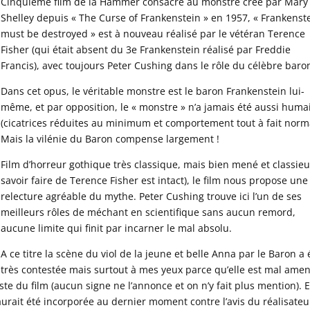
Cinquième film de la Hammer consacré au monstre créé par Mary
Shelley depuis « The Curse of Frankenstein » en 1957, « Frankenst
must be destroyed » est à nouveau réalisé par le vétéran Terence
Fisher (qui était absent du 3e Frankenstein réalisé par Freddie
Francis), avec toujours Peter Cushing dans le rôle du célèbre baro
Dans cet opus, le véritable monstre est le baron Frankenstein lui-
même, et par opposition, le « monstre » n’a jamais été aussi huma
(cicatrices réduites au minimum et comportement tout à fait norma
Mais la vilénie du Baron compense largement !
Film d’horreur gothique très classique, mais bien mené et classieu
savoir faire de Terence Fisher est intact), le film nous propose une
relecture agréable du mythe. Peter Cushing trouve ici l’un de ses
meilleurs rôles de méchant en scientifique sans aucun remord,
aucune limite qui finit par incarner le mal absolu.
A ce titre la scène du viol de la jeune et belle Anna par le Baron a 
très contestée mais surtout à mes yeux parce qu’elle est mal ame
ste du film (aucun signe ne l’annonce et on n’y fait plus mention). 
le aurait été incorporée au dernier moment contre l’avis du réalisateu