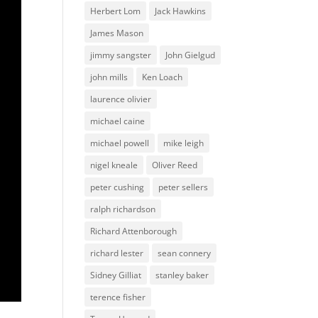
Herbert Lom
Jack Hawkins
James Mason
jimmy sangster
John Gielgud
john mills
Ken Loach
laurence olivier
michael caine
michael powell
mike leigh
nigel kneale
Oliver Reed
peter cushing
peter sellers
ralph richardson
Richard Attenborough
richard lester
sean connery
Sidney Gilliat
stanley baker
terence fisher