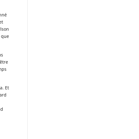
onné
et
rlson
t que
us
être
mps
a. Et
tard
nd