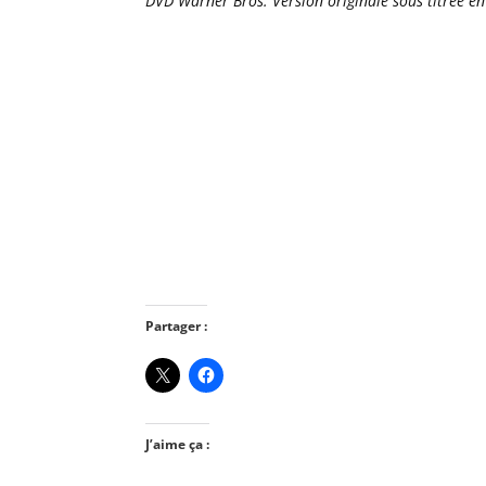
DVD Warner Bros. Version originale sous titrée e
Partager :
J’aime ça :