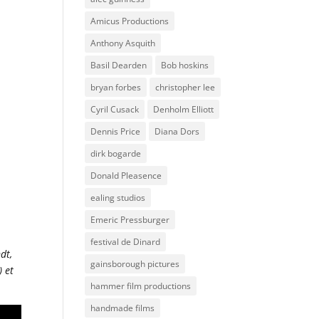
Amicus Productions
Anthony Asquith
Basil Dearden
Bob hoskins
bryan forbes
christopher lee
Cyril Cusack
Denholm Elliott
Dennis Price
Diana Dors
dirk bogarde
Donald Pleasence
ealing studios
Emeric Pressburger
festival de Dinard
dt,
gainsborough pictures
) et
hammer film productions
handmade films