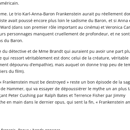
 américain.
blème. Le trio Karl-Anna-Baron Frankenstein aurait pu réellement d
iste avait poussé encore plus loin le sadisme du Baron, et si Anna 
n Ward (dans son premier rôle important au cinéma) et Veronica Ca
 leurs personnages manquent cruellement de profondeur, et ne son
ns du Baron.
du détective et de Mme Brandt qui auraient pu avoir une part pl
 qui ressort véritablement est donc celui de la créature, véritable 
ement dépourvu d’empathie), mais auquel on donne trop peu de te
iers du film).
 Frankenstein must be destroyed » reste un bon épisode de la sag
 de Hammer, qui va essayer de dépoussiérer le mythe un an plus 
ant Peter Cushing par Ralph Bates et Terrence Fisher par Jimmy
he en main dans le dernier opus, qui sent la fin, « Frankenstein a