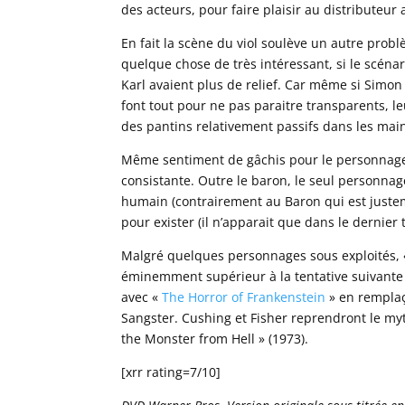
des acteurs, pour faire plaisir au distributeur
En fait la scène du viol soulève un autre pro
quelque chose de très intéressant, si le scénar
Karl avaient plus de relief. Car même si Simo
font tout pour ne pas paraitre transparents,
des pantins relativement passifs dans les mai
Même sentiment de gâchis pour le personnage 
consistante. Outre le baron, le seul personnage
humain (contrairement au Baron qui est just
pour exister (il n’apparait que dans le dernier t
Malgré quelques personnages sous exploités, «
éminemment supérieur à la tentative suivante
avec «
The Horror of Frankenstein
» en remplaç
Sangster. Cushing et Fisher reprendront le myt
the Monster from Hell » (1973).
[xrr rating=7/10]