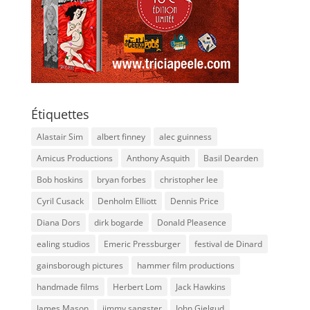
Étiquettes
Alastair Sim
albert finney
alec guinness
Amicus Productions
Anthony Asquith
Basil Dearden
Bob hoskins
bryan forbes
christopher lee
Cyril Cusack
Denholm Elliott
Dennis Price
Diana Dors
dirk bogarde
Donald Pleasence
ealing studios
Emeric Pressburger
festival de Dinard
gainsborough pictures
hammer film productions
handmade films
Herbert Lom
Jack Hawkins
James Mason
jimmy sangster
John Gielgud