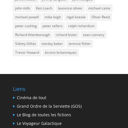
john mills
Ken Loach
laurence olivier
michael caine
michael powell
mike leigh
nigel kneale
Oliver Reed
peter cushing
peter sellers
ralph richardson
Richard Attenborough
richard lester
sean connery
Sidney Gilliat
stanley baker
terence fisher
Trevor Howard
écrans britanniques
Liens
Cinéma de tout
Grand Ordre de la Serviette (GOS)
Le Blog de toutes les fictions
Le Voyageur Galactique