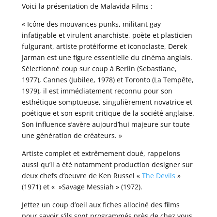
Voici la présentation de Malavida Films :
« Icône des mouvances punks, militant gay
infatigable et virulent anarchiste, poète et plasticien
fulgurant, artiste protéiforme et iconoclaste, Derek
Jarman est une figure essentielle du cinéma anglais.
Sélectionné coup sur coup à Berlin (Sebastiane,
1977), Cannes (Jubilee, 1978) et Toronto (La Tempête,
1979), il est immédiatement reconnu pour son
esthétique somptueuse, singulièrement novatrice et
poétique et son esprit critique de la société anglaise.
Son influence s’avère aujourd’hui majeure sur toute
une génération de créateurs. »
Artiste complet et extrêmement doué, rappelons
aussi qu’il a été notamment production designer sur
deux chefs d’oeuvre de Ken Russel «
The Devils
»
(1971) et « »Savage Messiah » (1972).
Jettez un coup d’oeil aux fiches allociné des films
pour savoir s’ils sont programmés près de chez vous