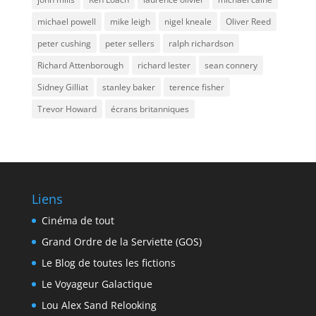
michael powell
mike leigh
nigel kneale
Oliver Reed
peter cushing
peter sellers
ralph richardson
Richard Attenborough
richard lester
sean connery
Sidney Gilliat
stanley baker
terence fisher
Trevor Howard
écrans britanniques
Liens
Cinéma de tout
Grand Ordre de la Serviette (GOS)
Le Blog de toutes les fictions
Le Voyageur Galactique
Lou Alex Sand Relooking