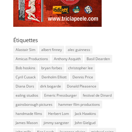
Étiquettes
Alastair Sim
albert finney
alec guinness
Amicus Productions
Anthony Asquith
Basil Dearden
Bob hoskins
bryan forbes
christopher lee
Cyril Cusack
Denholm Elliott
Dennis Price
Diana Dors
dirk bogarde
Donald Pleasence
ealing studios
Emeric Pressburger
festival de Dinard
gainsborough pictures
hammer film productions
handmade films
Herbert Lom
Jack Hawkins
James Mason
jimmy sangster
John Gielgud
john mills
Ken Loach
laurence olivier
michael caine