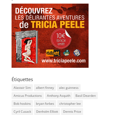
Étiquettes
Alastair Sim
albert finney
alec guinness
Amicus Productions
Anthony Asquith
Basil Dearden
Bob hoskins
bryan forbes
christopher lee
Cyril Cusack
Denholm Elliott
Dennis Price