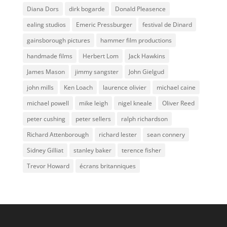
Diana Dors
dirk bogarde
Donald Pleasence
ealing studios
Emeric Pressburger
festival de Dinard
gainsborough pictures
hammer film productions
handmade films
Herbert Lom
Jack Hawkins
James Mason
jimmy sangster
John Gielgud
john mills
Ken Loach
laurence olivier
michael caine
michael powell
mike leigh
nigel kneale
Oliver Reed
peter cushing
peter sellers
ralph richardson
Richard Attenborough
richard lester
sean connery
Sidney Gilliat
stanley baker
terence fisher
Trevor Howard
écrans britanniques