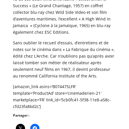
Success » (Le Grand Chantage, 1957) en coffret
collector blu-ray chez Wild Side Video et son film
d’aventures maritimes, l’excellent « A High Wind in
Jamaica » (Cyclone à la Jamaïque, 1965) en blu-ray
également chez ESC Editions.
Sans oublier le recueil d’essais, d’entretiens et de
notes sur le cinéma dans « La Fabrique du cinéma »,
édité chez L’Arche. Car n’oublions pas qu’après avoir
laissé tomber son métier de réalisateur après
seulement neuf films en 1967, il devint professeur
au renommé California Institute of the Arts.
[amazon_link asins=’B07447SLFR’
template=’ProductAd’ store=’cinemaderien-21′
marketplace=’FR’ link_id=’5cb0fc41-5f38-11e8-a58c-
cfd23fa86d2c’]
Partager :