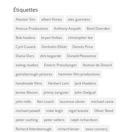
Étiquettes
Alastair Sim
albert finney
alec guinness
Amicus Productions
Anthony Asquith
Basil Dearden
Bob hoskins
bryan forbes
christopher lee
Cyril Cusack
Denholm Elliott
Dennis Price
Diana Dors
dirk bogarde
Donald Pleasence
ealing studios
Emeric Pressburger
festival de Dinard
gainsborough pictures
hammer film productions
handmade films
Herbert Lom
Jack Hawkins
James Mason
jimmy sangster
John Gielgud
john mills
Ken Loach
laurence olivier
michael caine
michael powell
mike leigh
nigel kneale
Oliver Reed
peter cushing
peter sellers
ralph richardson
Richard Attenborough
richard lester
sean connery