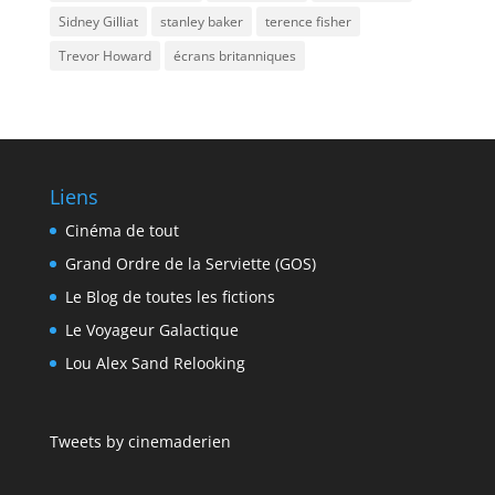
Sidney Gilliat
stanley baker
terence fisher
Trevor Howard
écrans britanniques
Liens
Cinéma de tout
Grand Ordre de la Serviette (GOS)
Le Blog de toutes les fictions
Le Voyageur Galactique
Lou Alex Sand Relooking
Tweets by cinemaderien