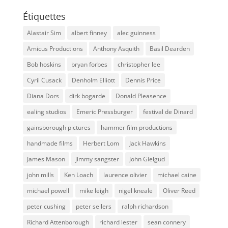
Étiquettes
Alastair Sim
albert finney
alec guinness
Amicus Productions
Anthony Asquith
Basil Dearden
Bob hoskins
bryan forbes
christopher lee
Cyril Cusack
Denholm Elliott
Dennis Price
Diana Dors
dirk bogarde
Donald Pleasence
ealing studios
Emeric Pressburger
festival de Dinard
gainsborough pictures
hammer film productions
handmade films
Herbert Lom
Jack Hawkins
James Mason
jimmy sangster
John Gielgud
john mills
Ken Loach
laurence olivier
michael caine
michael powell
mike leigh
nigel kneale
Oliver Reed
peter cushing
peter sellers
ralph richardson
Richard Attenborough
richard lester
sean connery