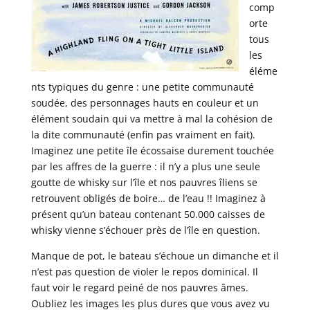
comp
orte
tous
les
éléme
nts typiques du genre : une petite communauté
soudée, des personnages hauts en couleur et un
élément soudain qui va mettre à mal la cohésion de
la dite communauté (enfin pas vraiment en fait).
Imaginez une petite île écossaise durement touchée
par les affres de la guerre : il n’y a plus une seule
goutte de whisky sur l’île et nos pauvres îliens se
retrouvent obligés de boire… de l’eau !! Imaginez à
présent qu’un bateau contenant 50.000 caisses de
whisky vienne s’échouer près de l’île en question.
Manque de pot, le bateau s’échoue un dimanche et il
n’est pas question de violer le repos dominical. Il
faut voir le regard peiné de nos pauvres âmes.
Oubliez les images les plus dures que vous avez vu