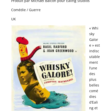
Produit par Michael Balcon pour Ealing Studios
Comédie / Guerre
UK
« Whi
sky
Galor
e » est
indisc
utable
ment
l’une
des
plus
belles
comé
dies
d’Eali
ng et