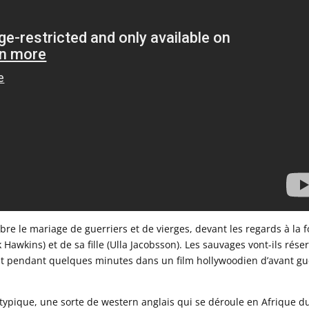
re le mariage de guerriers et de vierges, devant les regards à la f
Hawkins) et de sa fille (Ulla Jacobsson). Les sauvages vont-ils rése
ait pendant quelques minutes dans un film hollywoodien d’avant gu
typique, une sorte de western anglais qui se déroule en Afrique d