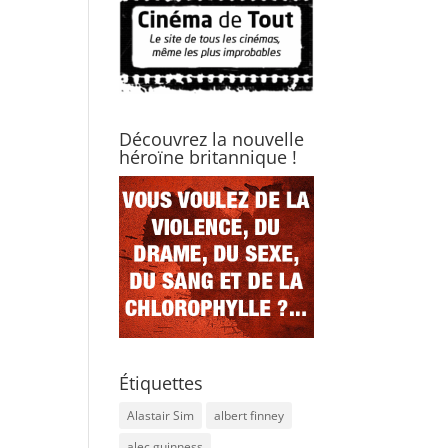
Découvrez la nouvelle
héroïne britannique !
Étiquettes
Alastair Sim
albert finney
alec guinness