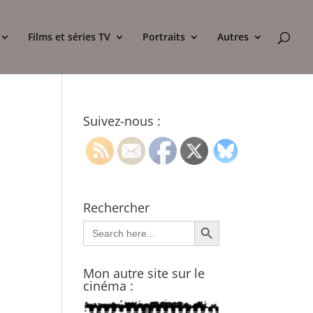
Films et séries TV
Portraits
Autres
Suivez-nous :
Rechercher
Search Button
Search
for:
Mon autre site sur le
cinéma :