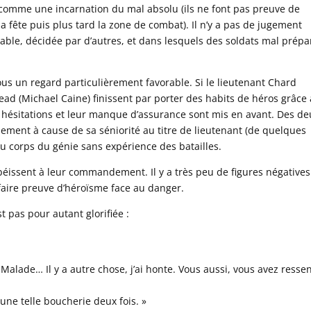
 comme une incarnation du mal absolu (ils ne font pas preuve de
r la fête puis plus tard la zone de combat). Il n’y a pas de jugement
ble, décidée par d’autres, et dans lesquels des soldats mal prépa
s un regard particulièrement favorable. Si le lieutenant Chard
head (Michael Caine) finissent par porter des habits de héros grâce 
 hésitations et leur manque d’assurance sont mis en avant. Des de
nt à cause de sa séniorité au titre de lieutenant (de quelques
 du corps du génie sans expérience des batailles.
éissent à leur commandement. Il y a très peu de figures négatives
 faire preuve d’héroïsme face au danger.
st pas pour autant glorifiée :
alade… Il y a autre chose, j’ai honte. Vous aussi, vous avez ressen
une telle boucherie deux fois. »