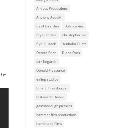
Amicus Productions
Anthony Asquith
Basil Dearden
Bob hoskins
bryan forbes
christopher lee
Cyril Cusack
Denholm Elliott
Dennis Price
Diana Dors
dirk bogarde
Donald Pleasence
 Les
ealing studios
Emeric Pressburger
festival de Dinard
gainsborough pictures
hammer film productions
handmade films