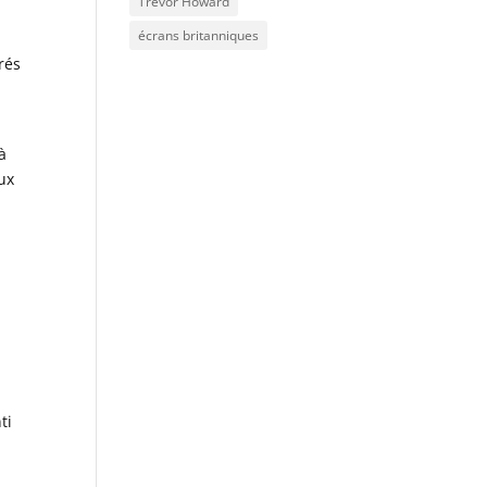
Trevor Howard
écrans britanniques
rés
à
ux
ti