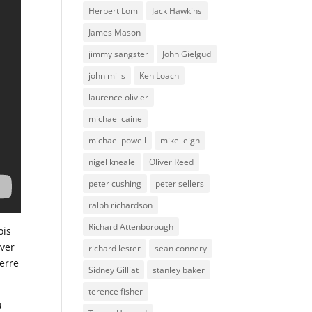
Herbert Lom
Jack Hawkins
James Mason
jimmy sangster
John Gielgud
john mills
Ken Loach
laurence olivier
michael caine
michael powell
mike leigh
nigel kneale
Oliver Reed
peter cushing
peter sellers
ralph richardson
Richard Attenborough
ois
rver
richard lester
sean connery
erre
Sidney Gilliat
stanley baker
terence fisher
u