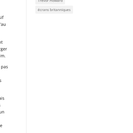
Trevor Howard
écrans britanniques
if
’au
nt
rger
ilm.
a pas
s
ais
s
 un
re