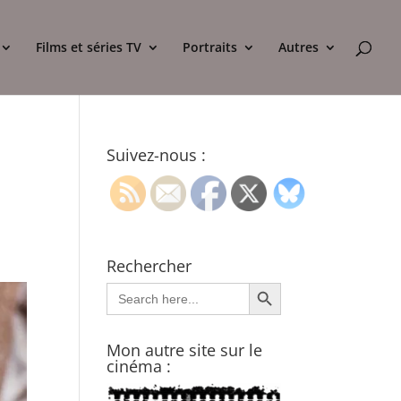
Films et séries TV
Portraits
Autres
Suivez-nous :
Rechercher
Search Button
Search
for:
Mon autre site sur le
cinéma :