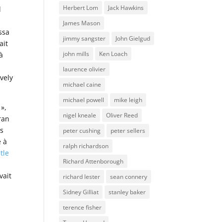
Herbert Lom
Jack Hawkins
l
James Mason
ssa
jimmy sangster
John Gielgud
ait
john mills
Ken Loach
à
,
laurence olivier
ovely
michael caine
michael powell
mike leigh
»,
nigel kneale
Oliver Reed
ran
es
peter cushing
peter sellers
é à
ralph richardson
tle
Richard Attenborough
vait
richard lester
sean connery
Sidney Gilliat
stanley baker
terence fisher