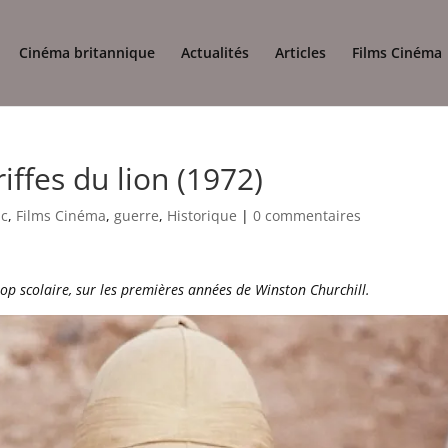
Cinéma britannique
Actualités
Articles
Films Cinéma
iffes du lion (1972)
ic
,
Films Cinéma
,
guerre
,
Historique
|
0 commentaires
p scolaire, sur les premières années de Winston Churchill.