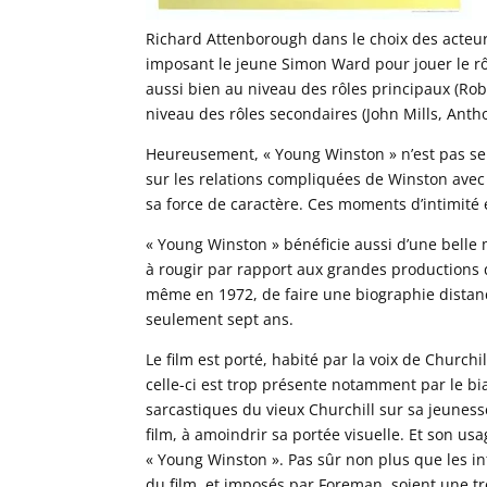
Richard Attenborough dans le choix des acteur
imposant le jeune Simon Ward pour jouer le rô
aussi bien au niveau des rôles principaux (Ro
niveau des rôles secondaires (John Mills, Anth
Heureusement, « Young Winston » n’est pas seu
sur les relations compliquées de Winston avec 
sa force de caractère. Ces moments d’intimité en
« Young Winston » bénéficie aussi d’une belle m
à rougir par rapport aux grandes productions de
même en 1972, de faire une biographie distanc
seulement sept ans.
Le film est porté, habité par la voix de Churchi
celle-ci est trop présente notamment par le bia
sarcastiques du vieux Churchill sur sa jeune
film, à amoindrir sa portée visuelle. Et son u
« Young Winston ». Pas sûr non plus que les i
du film, et imposés par Foreman, soient une 