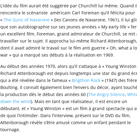
L’idée du film aurait été suggérée par Churchill lui même. Quand i
rencontra le scénariste américain Carl Foreman qu’il félicita pour
«
The Guns of Navarone
» (les Canons de Navarone, 1961), il lui gli
que son autobiographie sur ses jeunes années « My early life » fer
un excellent film. Foreman, grand admirateur de Churchill, se mit 
travailler sur le sujet. Il approcha lui-même Richard Attenborough
dont il avait admiré le travail sur le film anti guerre « Oh, what a l
war » qui a marqué ses débuts à la réalisation en 1969.
Au début des années 1970, alors qu’il s’attaque à « Young Winston 
Richard Attenborough est depuis longtemps une star du grand éc
qui a été révélée dans le fameux «
Brigthon Rock
» (1947) des frèr
Boulting. Il connaît également bien l’envers du décor, ayant touch
la production dès le début des années 60 (
The Angry Silence
,
Whis
down the wind
). Mais en tant que réalisateur, il est encore un
débutant, et « Young Winston » est un film à grand spectacle qui a
de quoi l’intimider. Dans l’interview, présent sur le DVD du film,
Attenborough révèle s’être amusé comme un enfant pendant le
tournage.