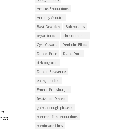
Amicus Productions
Anthony Asquith
Basil Dearden
Bob hoskins
bryan forbes
christopher lee
Cyril Cusack
Denholm Elliott
Dennis Price
Diana Dors
dirk bogarde
Donald Pleasence
ealing studios
Emeric Pressburger
festival de Dinard
gainsborough pictures
son
hammer film productions
t est
handmade films