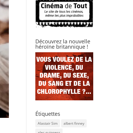
Découvrez la nouvelle
héroïne britannique !
Étiquettes
Alastair Sim
albert finney
alec guinness