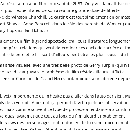
Au résultat on a un film imposant de 2h37. On y voit la maitrise de
s, pour lequel il a eu de son aveu une grande dose de liberté,
le de Winston Churchill. Le casting est tout simplement en or mass
bert Shaw et Anne Bancroft dans le rôle des parents de Winston) qu
ony Hopkins, Ian Holm,…).
lement un film à grand spectacle, d’ailleurs il s’attarde longueme
son père, relations qui vont déterminer ses choix de carrière et fo
tre le père et le fils sont d’ailleurs peut être les plus réussis du f
aîtrise visuelle, avec une très belle photo de Gerry Turpin (qui n’
 David Lean). Mais le problème du film réside ailleurs. Difficile,
iée sur Churchill, le Grand Héros britannique, alors décédé depui
ll. Voix impertinente qui n’hésite pas à aller dans l’auto dérision. M
is de la voix off. Alors oui, ça permet d’avoir quelques observation
sse, mais comme souvent ce type de procédé a tendance à alourdir
sage quasi systématique tout au long du film alourdit notablement
nterviews des personnages, qui renforcent le ton semi-documentai
très bonne idée. Richard Attenborough l’avoue lui-même durant