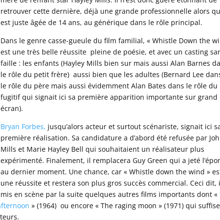
retrouver cette dernière, déjà une grande professionnelle alors qu
est juste âgée de 14 ans, au générique dans le rôle principal.
Dans le genre casse-gueule du film familial, « Whistle Down the w
est une très belle réussite pleine de poésie, et avec un casting sa
faille : les enfants (Hayley Mills bien sur mais aussi Alan Barnes d
le rôle du petit frère) aussi bien que les adultes (Bernard Lee dan
le rôle du père mais aussi évidemment Alan Bates dans le rôle du
fugitif qui signait ici sa première apparition importante sur grand
écran).
Bryan Forbes,
jusqu’alors acteur et surtout scénariste, signait ici s
première réalisation. Sa candidature a d’abord été refusée par Jo
Mills et Marie Hayley Bell qui souhaitaient un réalisateur plus
expérimenté. Finalement, il remplacera Guy Green qui a jeté l’épo
au dernier moment. Une chance, car « Whistle down the wind » es
une réussite et restera son plus gros succès commercial. Ceci dit, i
mis en scène par la suite quelques autres films importants dont «
afternoon
» (1964) ou encore « The raging moon » (1971) qui suffise
teurs.