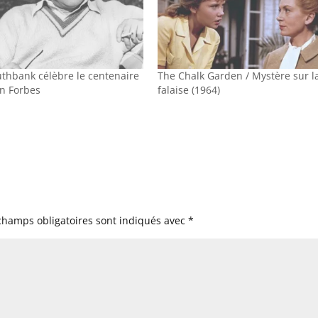
uthbank célèbre le centenaire
The Chalk Garden / Mystère sur l
n Forbes
falaise (1964)
champs obligatoires sont indiqués avec
*