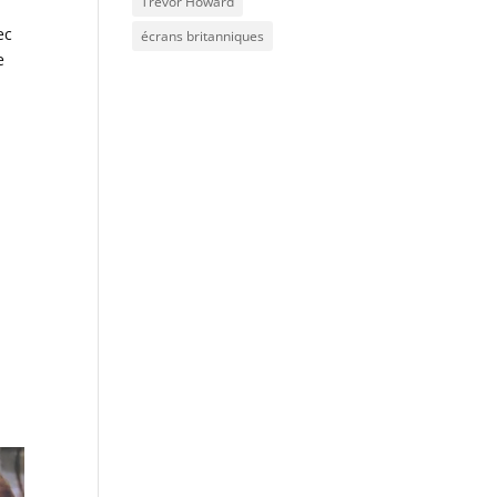
Trevor Howard
ec
écrans britanniques
e