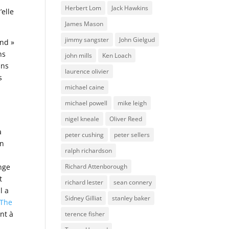
Herbert Lom
Jack Hawkins
’elle
James Mason
jimmy sangster
John Gielgud
ind »
ns
john mills
Ken Loach
ans
laurence olivier
s
michael caine
michael powell
mike leigh
nigel kneale
Oliver Reed
a
peter cushing
peter sellers
hn
ralph richardson
Richard Attenborough
nge
t
richard lester
sean connery
l a
Sidney Gilliat
stanley baker
The
nt à
terence fisher