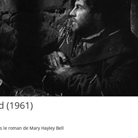
d (1961)
rès le roman de Mary Hayley Bell