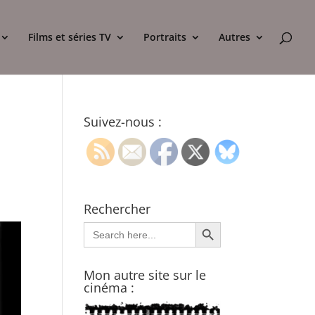
Films et séries TV
Portraits
Autres
Suivez-nous :
Rechercher
Search Button
Search
for:
Mon autre site sur le
cinéma :