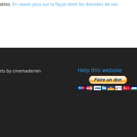
rables.
En savoir plus sur la façon dont les données de vos
Help this website
ts by cinemaderien