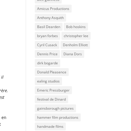
Amicus Productions
Anthony Asquith
Basil Dearden
Bob hoskins
bryan forbes
christopher lee
Cyril Cusack
Denholm Elliott
Dennis Price
Diana Dors
dirk bogarde
Donald Pleasence
il
ealing studios
t
Emeric Pressburger
rère.
est
festival de Dinard
gainsborough pictures
é en
hammer film productions
t
handmade films