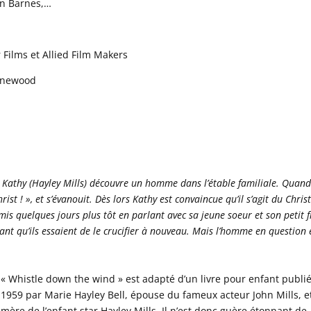
an Barnes,…
n
Films et Allied Film Makers
Pinewood
Kathy (Hayley Mills) découvre un homme dans l’étable familiale. Quand 
Christ ! », et s’évanouit. Dès lors Kathy est convaincue qu’il s’agit du Chris
is quelques jours plus tôt en parlant avec sa jeune soeur et son petit f
nant qu’ils essaient de le crucifier à nouveau. Mais l’homme en question 
« Whistle down the wind » est adapté d’un livre pour enfant publi
1959 par Marie Hayley Bell, épouse du fameux acteur John Mills, e
mère de l’enfant star Hayley Mills. Il n’est donc guère étonnant de