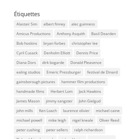
Étiquettes
Alastair Sim
albert finney
alec guinness
Amicus Productions
Anthony Asquith
Basil Dearden
Bob hoskins
bryan forbes
christopher lee
Cyril Cusack
Denholm Elliott
Dennis Price
Diana Dors
dirk bogarde
Donald Pleasence
ealing studios
Emeric Pressburger
festival de Dinard
gainsborough pictures
hammer film productions
handmade films
Herbert Lom
Jack Hawkins
James Mason
jimmy sangster
John Gielgud
john mills
Ken Loach
laurence olivier
michael caine
michael powell
mike leigh
nigel kneale
Oliver Reed
peter cushing
peter sellers
ralph richardson