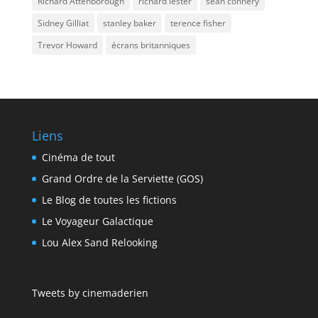
Richard Attenborough
richard lester
sean connery
Sidney Gilliat
stanley baker
terence fisher
Trevor Howard
écrans britanniques
Liens
Cinéma de tout
Grand Ordre de la Serviette (GOS)
Le Blog de toutes les fictions
Le Voyageur Galactique
Lou Alex Sand Relooking
Tweets by cinemaderien