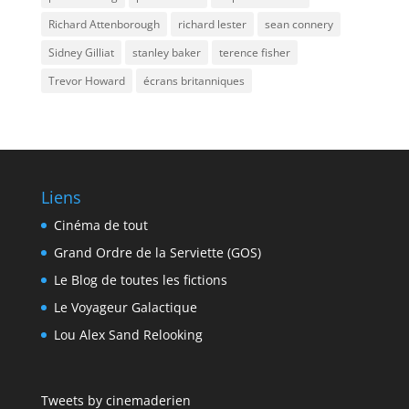
Richard Attenborough
richard lester
sean connery
Sidney Gilliat
stanley baker
terence fisher
Trevor Howard
écrans britanniques
Liens
Cinéma de tout
Grand Ordre de la Serviette (GOS)
Le Blog de toutes les fictions
Le Voyageur Galactique
Lou Alex Sand Relooking
Tweets by cinemaderien