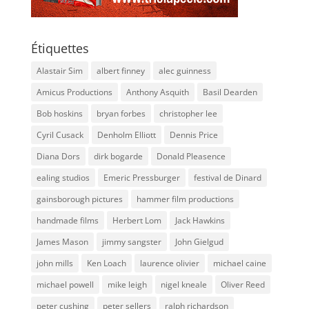
Étiquettes
Alastair Sim
albert finney
alec guinness
Amicus Productions
Anthony Asquith
Basil Dearden
Bob hoskins
bryan forbes
christopher lee
Cyril Cusack
Denholm Elliott
Dennis Price
Diana Dors
dirk bogarde
Donald Pleasence
ealing studios
Emeric Pressburger
festival de Dinard
gainsborough pictures
hammer film productions
handmade films
Herbert Lom
Jack Hawkins
James Mason
jimmy sangster
John Gielgud
john mills
Ken Loach
laurence olivier
michael caine
michael powell
mike leigh
nigel kneale
Oliver Reed
peter cushing
peter sellers
ralph richardson