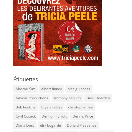
Étiquettes
Alastair Sim
albert finney
alec guinness
Amicus Productions
Anthony Asquith
Basil Dearden
Bob hoskins
bryan forbes
christopher lee
Cyril Cusack
Denholm Elliott
Dennis Price
Diana Dors
dirk bogarde
Donald Pleasence