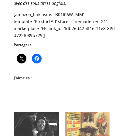
avec des sous-titres anglais.
[amazon_link asins=’B01I06WTMM’
template=’ProductAd’ store=’cinemaderien-21′
marketplace=’FR’ link_id=’fdb76d42-4f1e-11e8-8f9f-
d722f089b729′]
Partager :
J’aime ça :