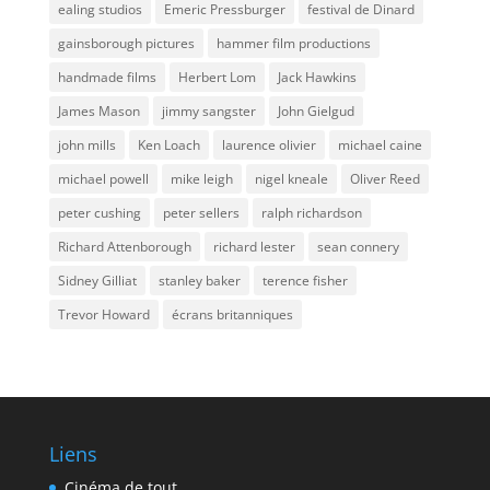
ealing studios
Emeric Pressburger
festival de Dinard
gainsborough pictures
hammer film productions
handmade films
Herbert Lom
Jack Hawkins
James Mason
jimmy sangster
John Gielgud
john mills
Ken Loach
laurence olivier
michael caine
michael powell
mike leigh
nigel kneale
Oliver Reed
peter cushing
peter sellers
ralph richardson
Richard Attenborough
richard lester
sean connery
Sidney Gilliat
stanley baker
terence fisher
Trevor Howard
écrans britanniques
Liens
Cinéma de tout