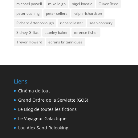
michael powell
mike leigh
nigel kneale
Oliver Reed
peter cushing
peter sellers
ralph richardson
Richard Attenborough
richard lester
sean connery
Sidney Gilliat
stanley baker
terence fisher
Trevor Howard
écrans britanniques
Liens
Cinéma de tout
Grand Ordre de la Serviette (GOS)
Le Blog de toutes les fictions
Le Voyageur Galactique
Lou Alex Sand Relooking