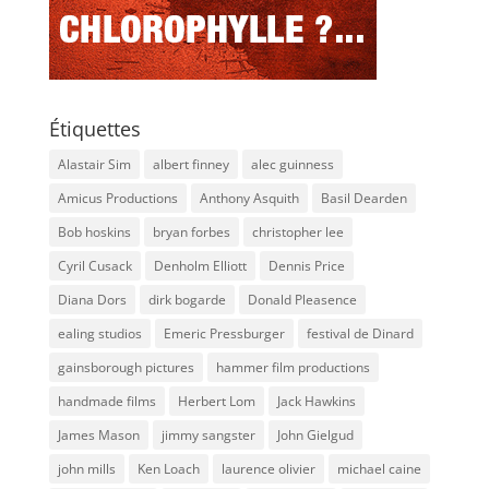
Étiquettes
Alastair Sim
albert finney
alec guinness
Amicus Productions
Anthony Asquith
Basil Dearden
Bob hoskins
bryan forbes
christopher lee
Cyril Cusack
Denholm Elliott
Dennis Price
Diana Dors
dirk bogarde
Donald Pleasence
ealing studios
Emeric Pressburger
festival de Dinard
gainsborough pictures
hammer film productions
handmade films
Herbert Lom
Jack Hawkins
James Mason
jimmy sangster
John Gielgud
john mills
Ken Loach
laurence olivier
michael caine