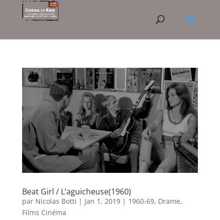
Beat Girl / L’aguicheuse(1960)
par
Nicolas Botti
|
Jan 1, 2019
|
1960-69
,
Drame
,
Films Cinéma