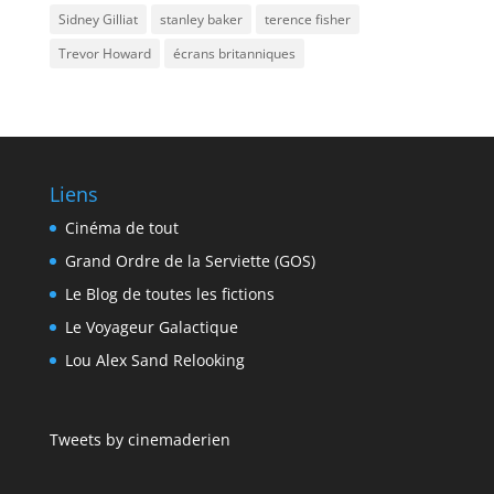
Sidney Gilliat
stanley baker
terence fisher
Trevor Howard
écrans britanniques
Liens
Cinéma de tout
Grand Ordre de la Serviette (GOS)
Le Blog de toutes les fictions
Le Voyageur Galactique
Lou Alex Sand Relooking
Tweets by cinemaderien