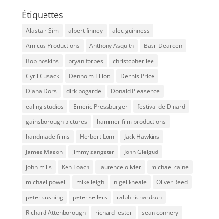
Étiquettes
Alastair Sim
albert finney
alec guinness
Amicus Productions
Anthony Asquith
Basil Dearden
Bob hoskins
bryan forbes
christopher lee
Cyril Cusack
Denholm Elliott
Dennis Price
Diana Dors
dirk bogarde
Donald Pleasence
ealing studios
Emeric Pressburger
festival de Dinard
gainsborough pictures
hammer film productions
handmade films
Herbert Lom
Jack Hawkins
James Mason
jimmy sangster
John Gielgud
john mills
Ken Loach
laurence olivier
michael caine
michael powell
mike leigh
nigel kneale
Oliver Reed
peter cushing
peter sellers
ralph richardson
Richard Attenborough
richard lester
sean connery