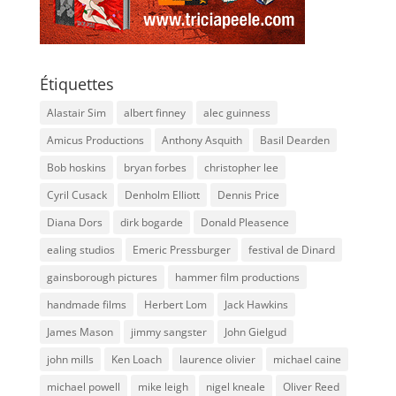
Étiquettes
Alastair Sim
albert finney
alec guinness
Amicus Productions
Anthony Asquith
Basil Dearden
Bob hoskins
bryan forbes
christopher lee
Cyril Cusack
Denholm Elliott
Dennis Price
Diana Dors
dirk bogarde
Donald Pleasence
ealing studios
Emeric Pressburger
festival de Dinard
gainsborough pictures
hammer film productions
handmade films
Herbert Lom
Jack Hawkins
James Mason
jimmy sangster
John Gielgud
john mills
Ken Loach
laurence olivier
michael caine
michael powell
mike leigh
nigel kneale
Oliver Reed