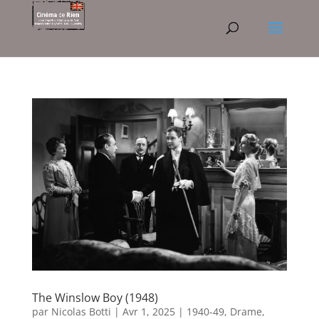
The Winslow Boy (1948)
par
Nicolas Botti
|
Avr 1, 2025
|
1940-49
,
Drame
,