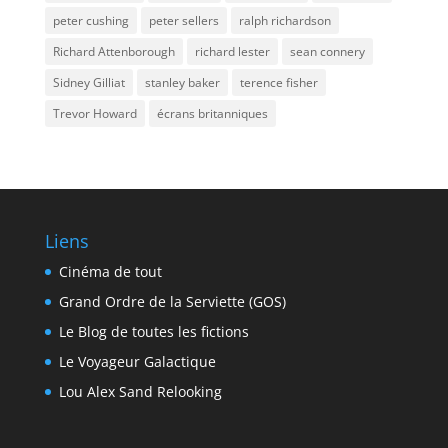
peter cushing
peter sellers
ralph richardson
Richard Attenborough
richard lester
sean connery
Sidney Gilliat
stanley baker
terence fisher
Trevor Howard
écrans britanniques
Liens
Cinéma de tout
Grand Ordre de la Serviette (GOS)
Le Blog de toutes les fictions
Le Voyageur Galactique
Lou Alex Sand Relooking