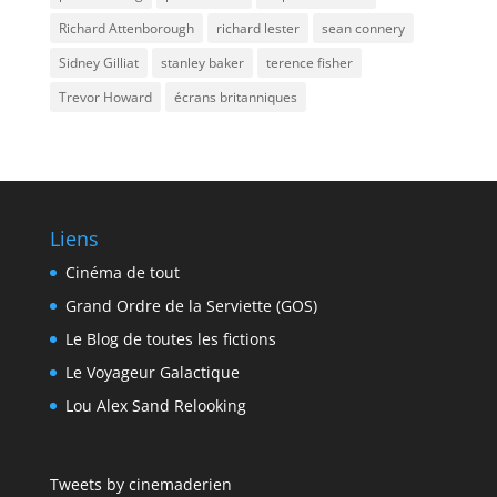
Richard Attenborough
richard lester
sean connery
Sidney Gilliat
stanley baker
terence fisher
Trevor Howard
écrans britanniques
Liens
Cinéma de tout
Grand Ordre de la Serviette (GOS)
Le Blog de toutes les fictions
Le Voyageur Galactique
Lou Alex Sand Relooking
Tweets by cinemaderien