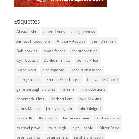
Étiquettes
Alastair Sim
albert finney
alec guinness
Amicus Productions
Anthony Asquith
Basil Dearden
Bob hoskins
bryan forbes
christopher lee
Cyril Cusack
Denholm Elliott
Dennis Price
Diana Dors
dirk bogarde
Donald Pleasence
ealing studios
Emeric Pressburger
festival de Dinard
gainsborough pictures
hammer film productions
handmade films
Herbert Lom
Jack Hawkins
James Mason
jimmy sangster
John Gielgud
john mills
Ken Loach
laurence olivier
michael caine
michael powell
mike leigh
nigel kneale
Oliver Reed
peter cushing
peter sellers
ralph richardson