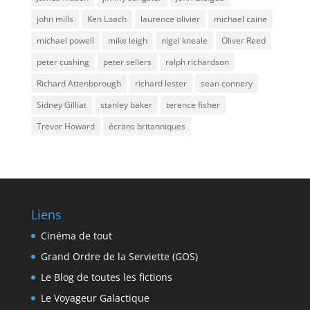
john mills
Ken Loach
laurence olivier
michael caine
michael powell
mike leigh
nigel kneale
Oliver Reed
peter cushing
peter sellers
ralph richardson
Richard Attenborough
richard lester
sean connery
Sidney Gilliat
stanley baker
terence fisher
Trevor Howard
écrans britanniques
Liens
Cinéma de tout
Grand Ordre de la Serviette (GOS)
Le Blog de toutes les fictions
Le Voyageur Galactique