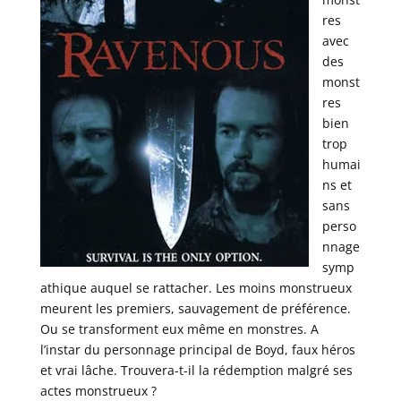
res
avec
des
monst
res
bien
trop
humai
ns et
sans
perso
nnage
symp
athique auquel se rattacher. Les moins monstrueux
meurent les premiers, sauvagement de préférence.
Ou se transforment eux même en monstres. A
l’instar du personnage principal de Boyd, faux héros
et vrai lâche. Trouvera-t-il la rédemption malgré ses
actes monstrueux ?