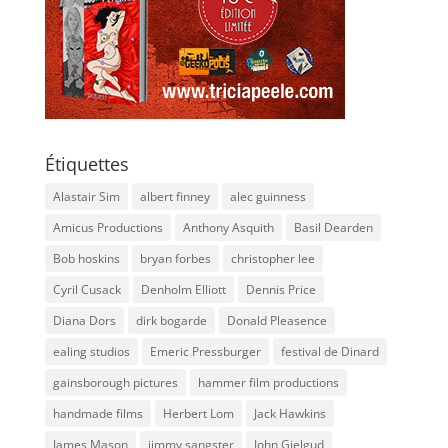
Étiquettes
Alastair Sim
albert finney
alec guinness
Amicus Productions
Anthony Asquith
Basil Dearden
Bob hoskins
bryan forbes
christopher lee
Cyril Cusack
Denholm Elliott
Dennis Price
Diana Dors
dirk bogarde
Donald Pleasence
ealing studios
Emeric Pressburger
festival de Dinard
gainsborough pictures
hammer film productions
handmade films
Herbert Lom
Jack Hawkins
James Mason
jimmy sangster
John Gielgud