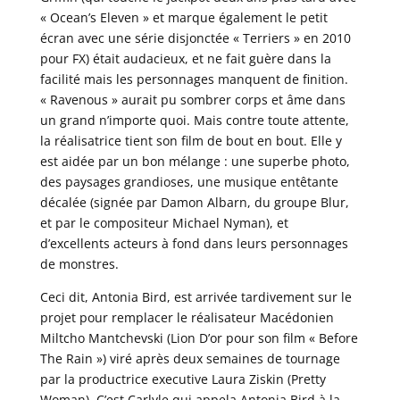
« Ocean’s Eleven » et marque également le petit
écran avec une série disjonctée « Terriers » en 2010
pour FX) était audacieux, et ne fait guère dans la
facilité mais les personnages manquent de finition.
« Ravenous » aurait pu sombrer corps et âme dans
un grand n’importe quoi. Mais contre toute attente,
la réalisatrice tient son film de bout en bout. Elle y
est aidée par un bon mélange : une superbe photo,
des paysages grandioses, une musique entêtante
décalée (signée par Damon Albarn, du groupe Blur,
et par le compositeur Michael Nyman), et
d’excellents acteurs à fond dans leurs personnages
de monstres.
Ceci dit, Antonia Bird, est arrivée tardivement sur le
projet pour remplacer le réalisateur Macédonien
Miltcho Mantchevski (Lion D’or pour son film « Before
The Rain ») viré après deux semaines de tournage
par la productrice executive Laura Ziskin (Pretty
Woman). C’est Carlyle qui appela Antonia Bird à la