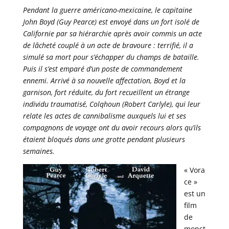
Pendant la guerre américano-mexicaine, le capitaine
John Boyd (Guy Pearce) est envoyé dans un fort isolé de
Californie par sa hiérarchie après avoir commis un acte
de lâcheté couplé à un acte de bravoure : terrifié, il a
simulé sa mort pour s’échapper du champs de bataille.
Puis il s’est emparé d’un poste de commandement
ennemi. Arrivé à sa nouvelle affectation, Boyd et la
garnison, fort réduite, du fort recueillent un étrange
individu traumatisé, Colqhoun (Robert Carlyle), qui leur
relate les actes de cannibalisme auxquels lui et ses
compagnons de voyage ont du avoir recours alors qu’ils
étaient bloqués dans une grotte pendant plusieurs
semaines.
« Vora
ce »
est un
film
de
monst