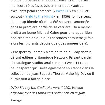
blonde pulpeuse Diana Dors trouve ici l’un de ses
meilleurs rôles (avec évidemment deux autres
excellents polars sombres «
West 11
» en 1963 et
surtout «
Yield to the Night
» en 1956), loin de ceux
de pin-up blonde où elle a été souvent cantonnée
dans la première partie de sa carrière. On a même
droit à un jeune Michael Caine pour une apparition
non créditée de quelques secondes et muette (il fait
alors les figurants depuis quelques années déjà).
« Passport to Shame » a été édité en blu-ray chez le
défunt éditeur britannique Network. Faisant partie
du catalogue StudioCanal comme « West 11 », on
peut espérer qu’il sorte également en France dans la
collection de Jean-Baptiste Thoret, Make My Day où il
aurait tout à fait sa place.
DVD / Blu-ray UK. Studio Network (2020). Version
originale avec des sous-titres optionnels en anglais
Partager :