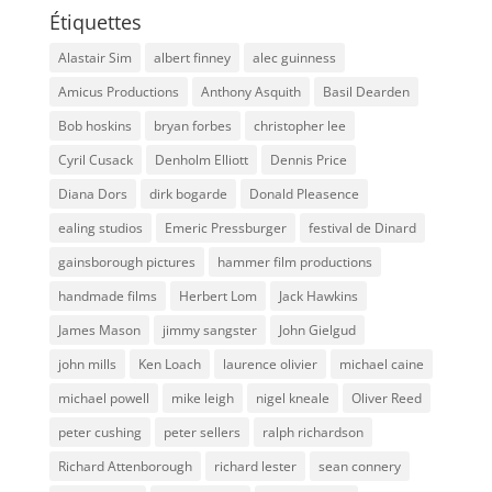
Étiquettes
Alastair Sim
albert finney
alec guinness
Amicus Productions
Anthony Asquith
Basil Dearden
Bob hoskins
bryan forbes
christopher lee
Cyril Cusack
Denholm Elliott
Dennis Price
Diana Dors
dirk bogarde
Donald Pleasence
ealing studios
Emeric Pressburger
festival de Dinard
gainsborough pictures
hammer film productions
handmade films
Herbert Lom
Jack Hawkins
James Mason
jimmy sangster
John Gielgud
john mills
Ken Loach
laurence olivier
michael caine
michael powell
mike leigh
nigel kneale
Oliver Reed
peter cushing
peter sellers
ralph richardson
Richard Attenborough
richard lester
sean connery